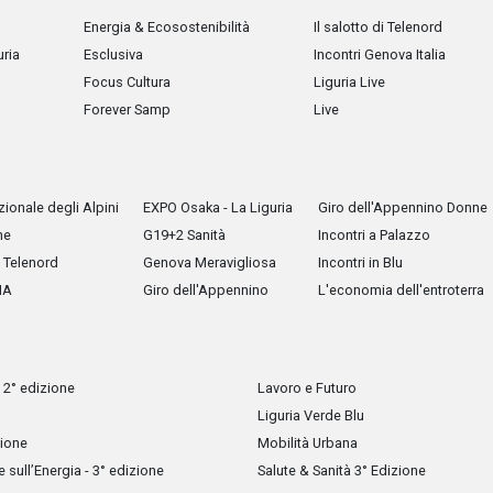
Energia & Ecosostenibilità
Il salotto di Telenord
uria
Esclusiva
Incontri Genova Italia
Focus Cultura
Liguria Live
Forever Samp
Live
ionale degli Alpini
EXPO Osaka - La Liguria
Giro dell'Appennino Donne
he
G19+2 Sanità
Incontri a Palazzo
Telenord
Genova Meravigliosa
Incontri in Blu
IA
Giro dell'Appennino
L'economia dell'entroterra
 2° edizione
Lavoro e Futuro
Liguria Verde Blu
zione
Mobilità Urbana
sull’Energia - 3° edizione
Salute & Sanità 3° Edizione