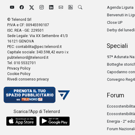
Agenda Liguria
Benvenuti in Lig
© Telenord Srl
Close UP
P.IVA e CF: 00945590107
Derby del lunedì
ISC. REA - GE: 229501
Sede Legale: Via XX Settembre 41/3
16121 GENOVA
Speciali
PEC:
contabilita@pec.telenord.it
Capitale sociale: 343.598,42 euro i.v.
97ª Adunata Naz
pubtelenord@telenord.it
Tel. 010 5532701
Botteghe storic
Privacy Policy
Capodanno con 
Cookie Policy
Rivedi consenso privacy
Convegno Reg4
Forum
Ecosostenibilita
Scarica l'App di Telenord
Ecosostenibilità
Energia - 2° edi
Forum Nazionale 