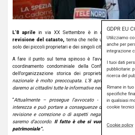
GDPR EU C
L’8 aprile
in via XX Settembre è in calendario una
Utilizziamo co
revisione del catasto,
tema che nelle ultime settimane
anche per pers
solo dei piccoli proprietari e dei singoli cittadini, ma anch
integrazione 
A fare il punto sul tema spinoso è l’avvocato
Vincenz
I tuoi dati per
coordinamento condominiale della Confedilizia, nonch
pubblicitarie: 
dell’organizzazione storica dei proprietari di casa: “
Di
ricerca del pub
nazionale è molto preoccupata. L’8 aprile in tutta Ita
Rimane in tuo 
daremo ai cittadini tutte le informative necessarie e non a
specifiche fin
“
Attualmente – prosegue l’avvocato - l’argomento n
in qualsiasi mo
cookie tecnici 
interezza e può portare a conseguenze difficili per i prop
revisione e correzione o di aspetti negativi dell’attual
saremo d’accordo
.
Il fatto è che si vuole trasformare
Cookie policy
patrimoniale”.