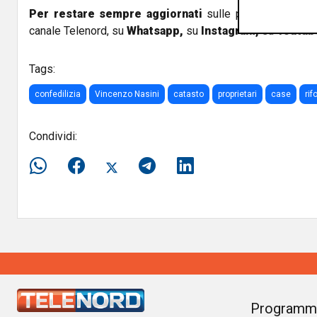
Per restare sempre aggiornati
sulle principali notizi
canale Telenord, su
Whatsapp,
su
Instagram
,
su
Youtub
Tags:
confedilizia
Vincenzo Nasini
catasto
proprietari
case
ri
Condividi:
Programm