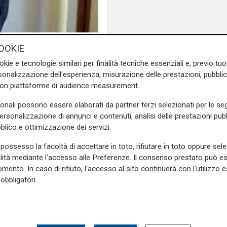
OOKIE
manifestazione
contro la
okie e tecnologie similari per finalità tecniche essenziali e, previo t
 ha occupato i pensieri non
onalizzazione dell'esperienza, misurazione delle prestazioni, pubblic
e della
Confedilizia
.
con piattaforme di audience measurement.
o Nasini
, responsabile del
sonali possono essere elaborati da partner terzi selezionati per le seg
é vicepresidente nazionale
personalizzazione di annunci e contenuti, analisi delle prestazioni pubbl
ciamo che la Confedilizia
blico e ottimizzazione dei servizi.
lia avremo dei gazebo dove
possesso la facoltà di accettare in toto, rifiutare in toto oppure sele
pprofondito a sufficienza”.
alità mediante l'accesso alle Preferenze. Il consenso prestato può 
on è conosciuto nella sua
mento. In caso di rifiuto, l'accesso al sito continuerà con l'utilizzo e
obbligatori.
rietari. Non si tratta di una
e sistema. Se fosse così noi
 il catasto da reddituale a