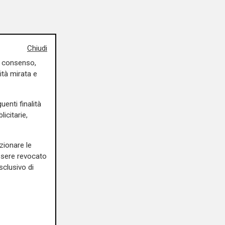
Chiudi
uo consenso,
ità mirata e
uenti finalità
icitarie,
zionare le
essere revocato
sclusivo di