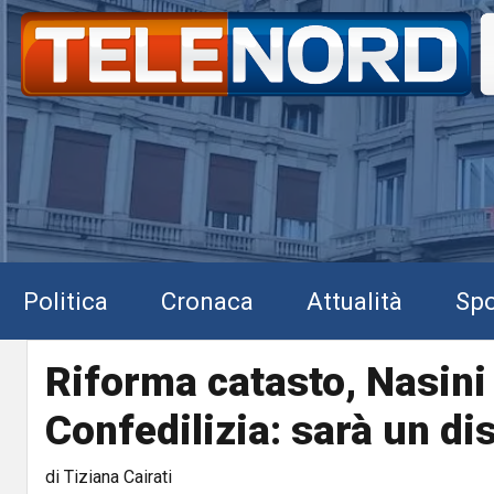
Politica
Cronaca
Attualità
Spo
Riforma catasto, Nasini
Confedilizia: sarà un di
di Tiziana Cairati