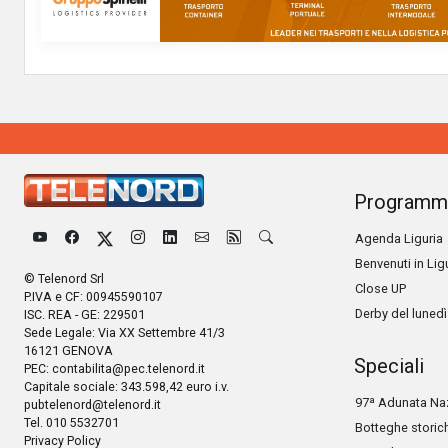
Programm
Agenda Liguria
Benvenuti in Lig
© Telenord Srl
Close UP
P.IVA e CF: 00945590107
Derby del lunedì
ISC. REA - GE: 229501
Sede Legale: Via XX Settembre 41/3
16121 GENOVA
Speciali
PEC:
contabilita@pec.telenord.it
Capitale sociale: 343.598,42 euro i.v.
97ª Adunata Naz
pubtelenord@telenord.it
Tel. 010 5532701
Botteghe storic
Privacy Policy