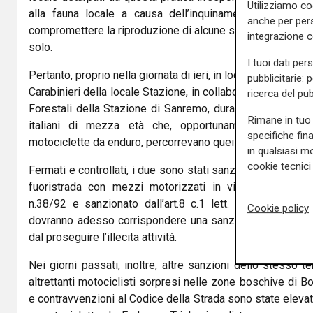
Utilizziamo co
alla fauna locale a causa dell’inquinamento acustico c
anche per pers
compromettere la riproduzione di alcune specie di volatili 
integrazione 
solo.
I tuoi dati per
Pertanto, proprio nella giornata di ieri, in località San Rom
pubblicitarie: 
Carabinieri della locale Stazione, in collaborazione e siner
ricerca del pub
Forestali della Stazione di Sanremo, durante un servizio
Rimane in tuo 
italiani di mezza età che, opportunamente equipaggia
specifiche fin
motociclette da enduro, percorrevano quei sentieri boschiv
in qualsiasi mo
cookie tecnici 
Fermati e controllati, i due sono stati sanzionati amminis
fuoristrada con mezzi motorizzati in violazione dell’a
n.38/92 e sanzionato dall’art.8 c.1 lett. “A” della med
Cookie policy
dovranno adesso corrispondere una sanzione di €200 cias
dal proseguire l’illecita attività.
Nei giorni passati, inoltre, altre sanzioni dello stesso 
altrettanti motociclisti sorpresi nelle zone boschive di 
e contravvenzioni al Codice della Strada sono state elevate