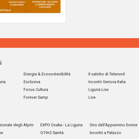
i
Energia & Ecosostenibilità
Il salotto di Telenord
uria
Esclusiva
Incontri Genova Italia
Focus Cultura
Liguria Live
Forever Samp
Live
ionale degli Alpini
EXPO Osaka - La Liguria
Giro dell'Appennino Donne
he
G19+2 Sanità
Incontri a Palazzo