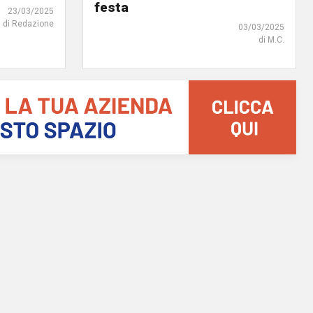
festa
23/03/2025
di Redazione
03/03/2025
di M.C.