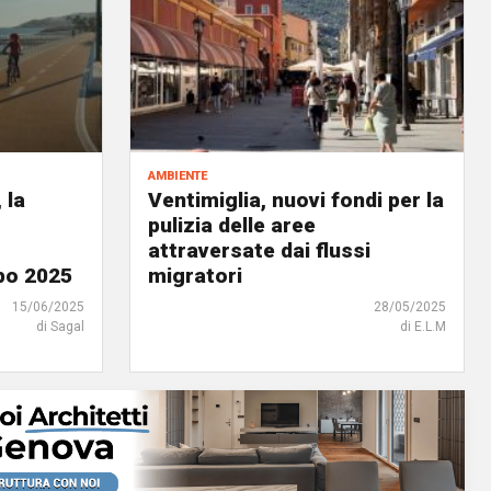
ambiente
 la
Ventimiglia, nuovi fondi per la
pulizia delle aree
attraversate dai flussi
po 2025
migratori
15/06/2025
28/05/2025
di Sagal
di E.L.M