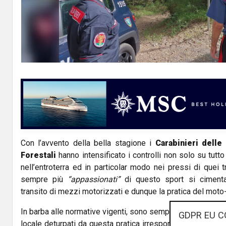
Con l’avvento della bella stagione i
Carabinieri delle
Forestali
hanno intensificato i controlli non solo su tutto
nell’entroterra ed in particolar modo nei pressi di quei tr
sempre più
“appassionati”
di questo sport si ciment
transito di mezzi motorizzati e dunque la pratica del moto
In barba alle normative vigenti, sono sempre maggiori i tra
GDPR EU C
locale deturpati da questa pratica irresponsabile, senza 