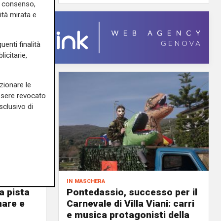
uo consenso,
ità mirata e
uenti finalità
icitarie,
zionare le
essere revocato
sclusivo di
in maschera
a pista
Pontedassio, successo per il
mare e
Carnevale di Villa Viani: carri
e musica protagonisti della