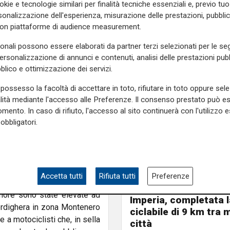
okie e tecnologie similari per finalità tecniche essenziali e, previo t
he talvolta può arrivare a
onalizzazione dell'esperienza, misurazione delle prestazioni, pubblic
a rischio di estinzione e non
con piattaforme di audience measurement.
sonali possono essere elaborati da partner terzi selezionati per le seg
olo del comune di Perinaldo, i
personalizzazione di annunci e contenuti, analisi delle prestazioni pubbl
gia con i colleghi Carabinieri
blico e ottimizzazione dei servizi.
 mirato, hanno sorpreso due
possesso la facoltà di accettare in toto, rifiutare in toto oppure sele
ti, in sella alle proprie
alità mediante l'accesso alle Preferenze. Il consenso prestato può 
i.
mento. In caso di rifiuto, l'accesso al sito continuerà con l'utilizzo e
obbligatori.
trativamente per circolazione
rt.2 della Legge Regionale
esima norma. I trasgressori
cuno e sono stati diffidati
Accetta tutti
Rifiuta tutti
Preferenze
L'annuncio
tenore sono state elevate ad
Imperia, completata l
Bordighera in zona Montenero
ciclabile di 9 km tra 
 a motociclisti che, in sella
città