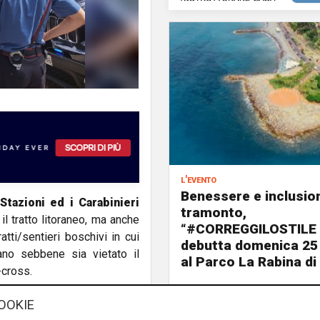
l'evento
Benessere e inclusion
 Stazioni ed i Carabinieri
tramonto,
 il tratto litoraneo, ma anche
“#CORREGGILOSTILE
atti/sentieri boschivi in cui
debutta domenica 25
ano sebbene sia vietato il
al Parco La Rabina di
-cross.
d
tti boschivi e di vegetazione
OOKIE
menzionare il danno arrecato