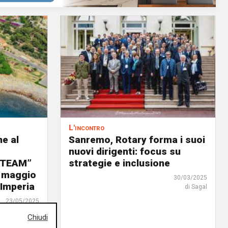
L'incontro
e al
Sanremo, Rotary forma i suoi
nuovi dirigenti: focus su
 TEAM”
strategie e inclusione
 maggio
30/03/2025
 Imperia
di Sagal
23/05/2025
i Anna Li Vigni
Chiudi