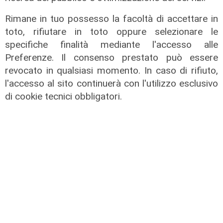
Rimane in tuo possesso la facoltà di accettare in
toto, rifiutare in toto oppure selezionare le
specifiche finalità mediante l'accesso alle
Preferenze. Il consenso prestato può essere
revocato in qualsiasi momento. In caso di rifiuto,
l'accesso al sito continuerà con l'utilizzo esclusivo
di cookie tecnici obbligatori.
L'artista
GOG, Notturni en plein air, il 6
agosto a Palazzo Ducale il recital di
Dmitry Yudin: un viaggio tra Bach,
Poulenc, Griffes e Liszt
02/08/2026
di steris