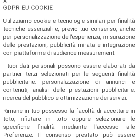
𝗫
GDPR EU COOKIE
Per restare sempre aggiornati
sulle principali
notizie sulla Liguria seguiteci sul canale
Utilizziamo cookie e tecnologie similari per finalità
Telenord, su
Whatsapp,
su
Instagram
,
su
tecniche essenziali e, previo tuo consenso, anche
Youtube
e su
Facebook
.
per personalizzazione dell'esperienza, misurazione
delle prestazioni, pubblicità mirata e integrazione
Tags:
con piattaforme di audience measurement.
luigino dellerba
vincenzo speranza
gaetano
I tuoi dati personali possono essere elaborati da
speranza
edilcantieri costruzioni srl
mazzetta
partner terzi selezionati per le seguenti finalità
2000 euro
tangenti
corruzione
appalto
pubblicitarie: personalizzazione di annunci e
lavori pubblici
Procura di Imperia
dieci indagati
Castel Vittorio
Fabrizio Rosa
Enzo Macrì
contenuti, analisi delle prestazioni pubblicitarie,
rivelazione di segreti d'ufficio
turbativa
ricerca del pubblico e ottimizzazione dei servizi.
imprenditori
geometra
edilmac costruzioni srl
Rimane in tuo possesso la facoltà di accettare in
Condividi:
toto, rifiutare in toto oppure selezionare le
specifiche finalità mediante l'accesso alle
Preferenze. Il consenso prestato può essere