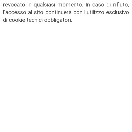
revocato in qualsiasi momento. In caso di rifiuto,
l'accesso al sito continuerà con l'utilizzo esclusivo
di cookie tecnici obbligatori.
ATTUALITÀ
POLITICA
SPORT
SALUTE
CULTURA
ECONOMIA
TRANSPORT
Scarica l'App di Telenord
© Telenord Srl
P.IVA e CF: 00945590107 - ISC. REA - GE: 229501
Sede Legale: Via XX Settembre 41/3, 16121 GENOVA