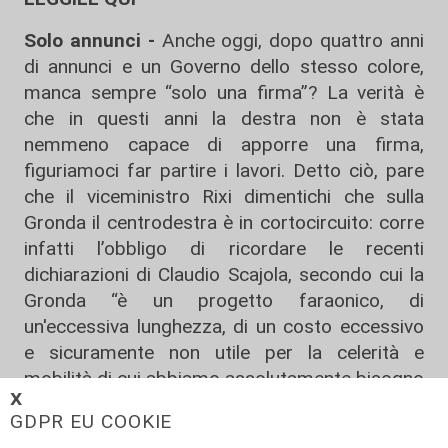
Solo annunci -
Anche oggi, dopo quattro anni
di annunci e un Governo dello stesso colore,
manca sempre “solo una firma”? La verità è
che in questi anni la destra non è stata
nemmeno capace di apporre una firma,
figuriamoci far partire i lavori. Detto ciò, pare
che il viceministro Rixi dimentichi che sulla
Gronda il centrodestra è in cortocircuito: corre
infatti l’obbligo di ricordare le recenti
dichiarazioni di Claudio Scajola, secondo cui la
Gronda “è un progetto faraonico, di
un'eccessiva lunghezza, di un costo eccessivo
e sicuramente non utile per la celerità e
mobilità di cui abbiamo assolutamente bisogno
𝗫
per attraversare Genova”. Si mettano
GDPR EU COOKIE
d’accordo prima di tutto fra loro”, conclude