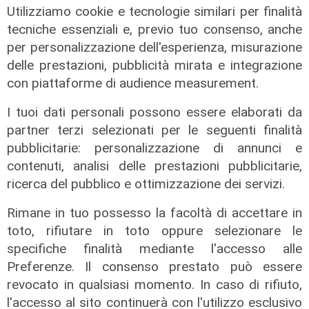
Traversi.
Utilizziamo cookie e tecnologie similari per finalità
tecniche essenziali e, previo tuo consenso, anche
Per restare sempre aggiornati
sulle principali
per personalizzazione dell'esperienza, misurazione
notizie sulla Liguria seguiteci sul canale
delle prestazioni, pubblicità mirata e integrazione
Telenord, su
Whatsapp,
su
Instagram
,
su
con piattaforme di audience measurement.
Youtube
e su
Facebook
.
I tuoi dati personali possono essere elaborati da
Tags:
partner terzi selezionati per le seguenti finalità
rixi
gronda
Genova
Liguria
infrastrutture
pubblicitarie: personalizzazione di annunci e
traversi
movimento 5 Stelle
elezioni
contenuti, analisi delle prestazioni pubblicitarie,
regionali
ricerca del pubblico e ottimizzazione dei servizi.
Condividi:
Rimane in tuo possesso la facoltà di accettare in
toto, rifiutare in toto oppure selezionare le
specifiche finalità mediante l'accesso alle
Preferenze. Il consenso prestato può essere
revocato in qualsiasi momento. In caso di rifiuto,
l'accesso al sito continuerà con l'utilizzo esclusivo