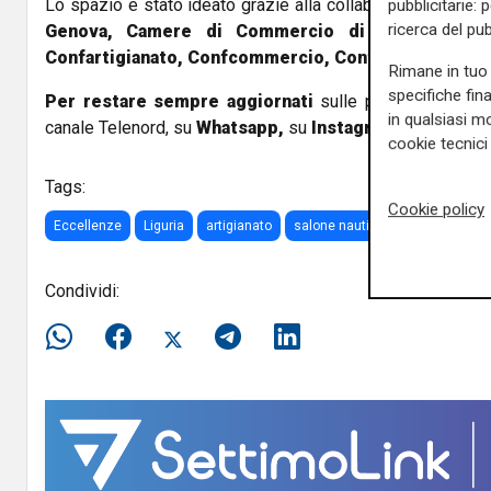
Lo spazio è stato ideato grazie alla collaborazione tra
Re
pubblicitarie: 
ricerca del pub
Genova, Camere di Commercio di Genova e del
Confartigianato, Confcommercio, Confesercenti e C
Rimane in tuo 
specifiche fin
Per restare sempre aggiornati
sulle principali notizi
in qualsiasi mo
canale Telenord, su
Whatsapp,
su
Instagram
,
su
Youtub
cookie tecnici 
Tags:
Cookie policy
Eccellenze
Liguria
artigianato
salone nautico
Condividi: