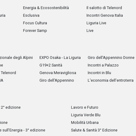
Energia & Ecosostenibilità
Il salotto di Telenord
uria
Esclusiva
Incontri Genova Italia
Focus Cultura
Liguria Live
Forever Samp
Live
ionale degli Alpini
EXPO Osaka - La Liguria
Giro dell'Appennino Donne
he
G19+2 Sanità
Incontri a Palazzo
Telenord
Genova Meravigliosa
Incontri in Blu
IA
Giro dell'Appennino
L'economia dell'entroterra
 2° edizione
Lavoro e Futuro
Liguria Verde Blu
zione
Mobilità Urbana
sull’Energia - 3° edizione
Salute & Sanità 3° Edizione