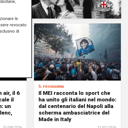
icitarie,
zionare le
essere revocato
sclusivo di
Il programma
air, il 6
Il MEI racconta lo sport che
ale il
ha unito gli italiani nel mondo:
n: un
dal centenario del Napoli alla
lenc,
scherma ambasciatrice del
Made in Italy
02/08/2026
31/07/2026