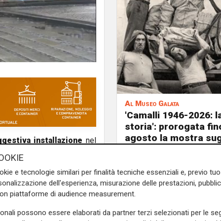
Al Museo Galata
'Camalli 1946-2026: l
storia': prorogata fin
agosto la mostra sug
gestiva installazione
nel
anni della CULMV
te vetrine con eccellenze e
OOKIE
guria", "Botteghe Storiche
okie e tecnologie similari per finalità tecniche essenziali e, previo t
a Liguria"
. Dall'olio al vino,
onalizzazione dell'esperienza, misurazione delle prestazioni, pubblic
glio del
Made in Liguria
è
con piattaforme di audience measurement.
ndo in occasione della nuova
sonali possono essere elaborati da partner terzi selezionati per le seg