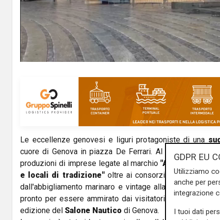
l
a
y
V
i
d
Le eccellenze genovesi e liguri protagoniste di una
sug
e
cuore di Genova in piazza De Ferrari. Al suo interno tan
GDPR EU C
o
produzioni di imprese legate al marchio
"Artigiani in Li
Utilizziamo co
e locali di tradizione"
oltre ai consorzi di
"Assaggia l
anche per pers
dall'abbigliamento marinaro e vintage alla filigrana: il me
integrazione 
pronto per essere ammirato dai visitatori di tutto il mo
edizione del
Salone Nautico
di Genova.
I tuoi dati per