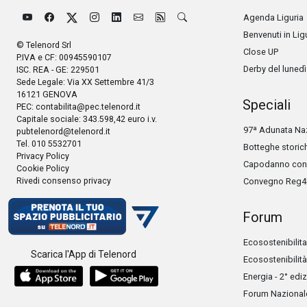
Agenda Liguria
Benvenuti in Lig
© Telenord Srl
Close UP
P.IVA e CF: 00945590107
Derby del lunedì
ISC. REA - GE: 229501
Sede Legale: Via XX Settembre 41/3
16121 GENOVA
Speciali
PEC:
contabilita@pec.telenord.it
Capitale sociale: 343.598,42 euro i.v.
97ª Adunata Naz
pubtelenord@telenord.it
Tel. 010 5532701
Botteghe storic
Privacy Policy
Capodanno con 
Cookie Policy
Rivedi consenso privacy
Convegno Reg4
Forum
Ecosostenibilita
Scarica l'App di Telenord
Ecosostenibilità
Energia - 2° edi
Forum Nazionale 