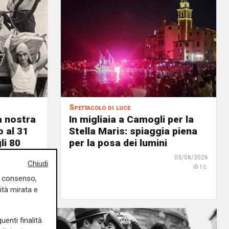
Spettacolo di luce
a nostra
In migliaia a Camogli per la
o al 31
Stella Maris: spiaggia piena
li 80
per la posa dei lumini
03/08/2026
Chiudi
di r.c.
03/08/2026
uo consenso,
di F.S.
ità mirata e
uenti finalità