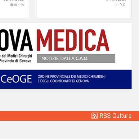
di steris
di R.C.
RSS Cultura