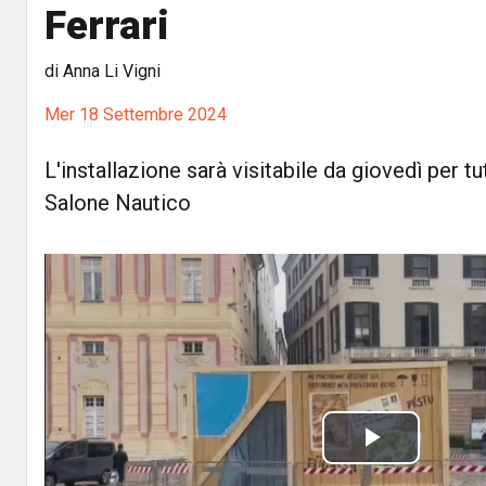
Ferrari
di Anna Li Vigni
Mer 18 Settembre 2024
L'installazione sarà visitabile da giovedì per tu
Salone Nautico
P