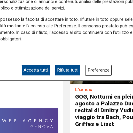
gione Liguria, Comune di
personalizzazione di annunci e contenuti, analisi delle prestazioni pubbl
blico e ottimizzazione dei servizi.
le Riviere di Liguria,
na
.
possesso la facoltà di accettare in toto, rifiutare in toto oppure sele
alità mediante l'accesso alle Preferenze. Il consenso prestato può 
e sulla Liguria seguiteci sul
mento. In caso di rifiuto, l'accesso al sito continuerà con l'utilizzo e
e
e su
Facebook
.
obbligatori.
Accetta tutti
Rifiuta tutti
Preferenze
L'artista
GOG, Notturni en plein 
agosto a Palazzo Duc
recital di Dmitry Yudi
viaggio tra Bach, Pou
Griffes e Liszt