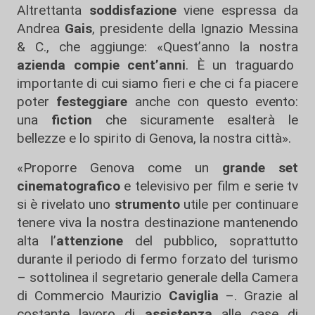
Altrettanta
soddisfazione
viene espressa da
Andrea
Gais
, presidente della Ignazio Messina
& C., che aggiunge: «Quest’anno la nostra
azienda compie cent’anni
. È un traguardo
importante di cui siamo fieri e che ci fa piacere
poter
festeggiare
anche con questo evento:
una
fiction
che sicuramente esalterà le
bellezze e lo spirito di Genova, la nostra città».
«Proporre Genova come un
grande set
cinematografico
e televisivo per film e serie tv
si è rivelato uno
strumento
utile per continuare
tenere viva la nostra destinazione mantenendo
alta l’
attenzione
del pubblico, soprattutto
durante il periodo di fermo forzato del turismo
– sottolinea il segretario generale della Camera
di Commercio Maurizio
Caviglia
–. Grazie al
costante lavoro di
assistenza
alle case di