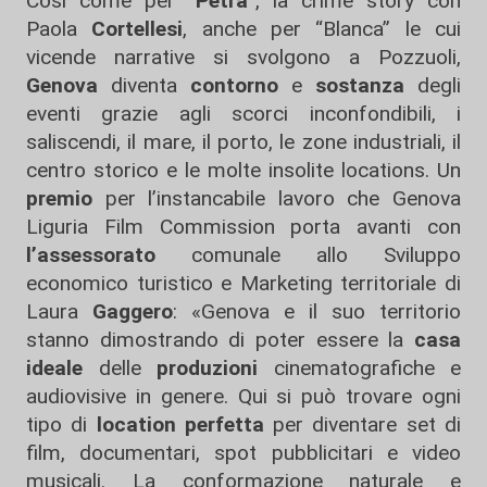
Così come per “
Petra
”, la crime story con
Paola
Cortellesi
, anche per “Blanca” le cui
vicende narrative si svolgono a Pozzuoli,
Genova
diventa
contorno
e
sostanza
degli
eventi grazie agli scorci inconfondibili, i
saliscendi, il mare, il porto, le zone industriali, il
centro storico e le molte insolite locations. Un
premio
per l’instancabile lavoro che Genova
Liguria Film Commission porta avanti con
l’assessorato
comunale allo Sviluppo
economico turistico e Marketing territoriale di
Laura
Gaggero
: «Genova e il suo territorio
stanno dimostrando di poter essere la
casa
ideale
delle
produzioni
cinematografiche e
audiovisive in genere. Qui si può trovare ogni
tipo di
location
perfetta
per diventare set di
film, documentari, spot pubblicitari e video
musicali. La conformazione naturale e