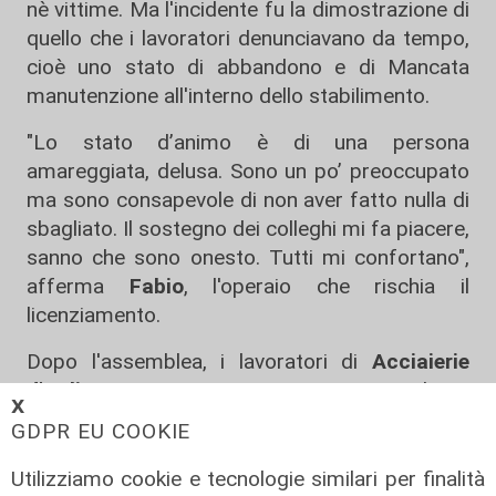
nè vittime. Ma l'incidente fu la dimostrazione di
quello che i lavoratori denunciavano da tempo,
cioè uno stato di abbandono e di Mancata
manutenzione all'interno dello stabilimento.
"Lo stato d’animo è di una persona
amareggiata, delusa. Sono un po’ preoccupato
ma sono consapevole di non aver fatto nulla di
sbagliato. Il sostegno dei colleghi mi fa piacere,
sanno che sono onesto. Tutti mi confortano",
afferma
Fabio
, l'operaio che rischia il
licenziamento.
Dopo l'assemblea, i lavoratori di
Acciaierie
d'Italia
si sono mossi in corteo prima per le vie
𝗫
di Cornigliano poi verso il centro città.
GDPR EU COOKIE
Destinazione finale, la prefettura di
Genova.
Utilizziamo cookie e tecnologie similari per finalità
Per restare sempre aggiornati
sulle principali