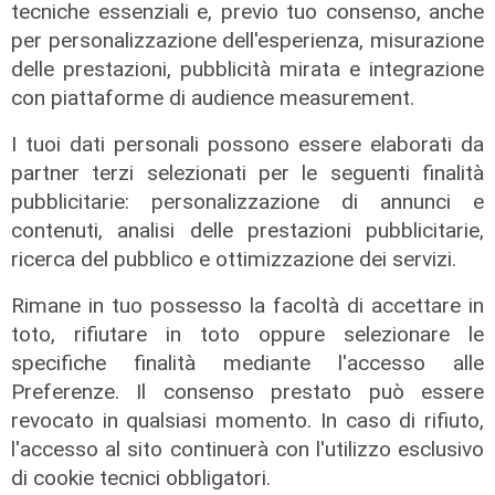
tecniche essenziali e, previo tuo consenso, anche
notizie sulla Liguria seguiteci sul canale
per personalizzazione dell'esperienza, misurazione
Telenord, su
Whatsapp,
su
Instagram
,
su
delle prestazioni, pubblicità mirata e integrazione
Youtube
e su
Facebook
.
con piattaforme di audience measurement.
Tags:
I tuoi dati personali possono essere elaborati da
fabio
lavoratori
protesta
ex ilva
partner terzi selezionati per le seguenti finalità
Licenziamento
provvedimento disciplinare
pubblicitarie: personalizzazione di annunci e
Genova
Liguria
incidente aprile
contenuti, analisi delle prestazioni pubblicitarie,
ricerca del pubblico e ottimizzazione dei servizi.
Condividi:
Rimane in tuo possesso la facoltà di accettare in
toto, rifiutare in toto oppure selezionare le
specifiche finalità mediante l'accesso alle
Preferenze. Il consenso prestato può essere
revocato in qualsiasi momento. In caso di rifiuto,
ATTUALITÀ
POLITICA
SPORT
SALUTE
l'accesso al sito continuerà con l'utilizzo esclusivo
di cookie tecnici obbligatori.