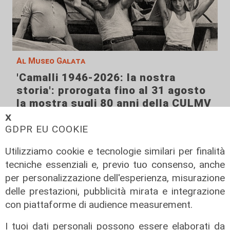
Al Museo Galata
'Camalli 1946-2026: la nostra
storia': prorogata fino al 31 agosto
la mostra sugli 80 anni della CULMV
𝗫
03/08/2026
GDPR EU COOKIE
di F.S.
Utilizziamo cookie e tecnologie similari per finalità
tecniche essenziali e, previo tuo consenso, anche
per personalizzazione dell'esperienza, misurazione
delle prestazioni, pubblicità mirata e integrazione
con piattaforme di audience measurement.
I tuoi dati personali possono essere elaborati da