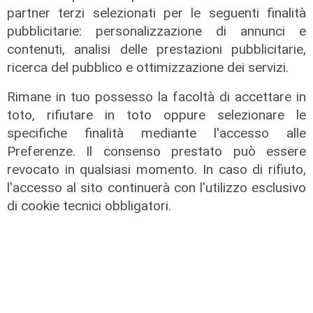
partner terzi selezionati per le seguenti finalità
pubblicitarie: personalizzazione di annunci e
Spettacolo di luce
contenuti, analisi delle prestazioni pubblicitarie,
In migliaia a Camogli per la Stella
ricerca del pubblico e ottimizzazione dei servizi.
Maris: spiaggia piena per la posa dei
lumini
Rimane in tuo possesso la facoltà di accettare in
toto, rifiutare in toto oppure selezionare le
03/08/2026
di r.c.
specifiche finalità mediante l'accesso alle
Preferenze. Il consenso prestato può essere
revocato in qualsiasi momento. In caso di rifiuto,
l'accesso al sito continuerà con l'utilizzo esclusivo
di cookie tecnici obbligatori.