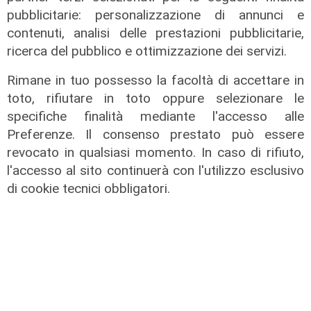
pubblicitarie: personalizzazione di annunci e
contenuti, analisi delle prestazioni pubblicitarie,
ricerca del pubblico e ottimizzazione dei servizi.
Rimane in tuo possesso la facoltà di accettare in
toto, rifiutare in toto oppure selezionare le
La posizione
specifiche finalità mediante l'accesso alle
Agitazione aziende in subappalto
Preferenze. Il consenso prestato può essere
Amt: la situazione secondo il
revocato in qualsiasi momento. In caso di rifiuto,
vicepresidente Anav
l'accesso al sito continuerà con l'utilizzo esclusivo
di cookie tecnici obbligatori.
06/08/2026