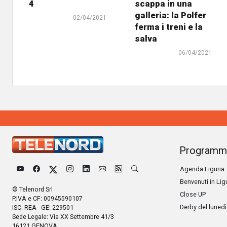
4
scappa in una
galleria: la Polfer
02/04/2021
ferma i treni e la
salva
06/04/2021
Programm
Agenda Liguria
Benvenuti in Lig
© Telenord Srl
Close UP
P.IVA e CF: 00945590107
Derby del lunedì
ISC. REA - GE: 229501
Sede Legale: Via XX Settembre 41/3
16121 GENOVA