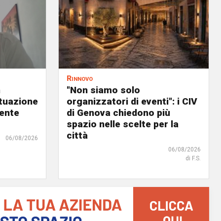
Rinnovo
n
"Non siamo solo
ituazione
organizzatori di eventi": i CIV
dente
di Genova chiedono più
spazio nelle scelte per la
città
06/08/2026
06/08/2026
di F.S.