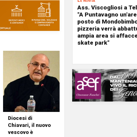
Le novità
Ass. Viscogliosi a Te
"A Puntavagno un'area
posto di Mondobimbo
pizzeria verrà abbatt
ampia area si affacc
skate park"
Diocesi di
Chiavari, il nuovo
vescovo è