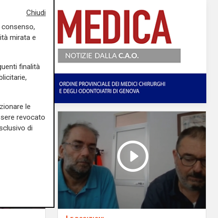
Chiudi
uo consenso,
ità mirata e
uenti finalità
icitarie,
zionare le
essere revocato
sclusivo di