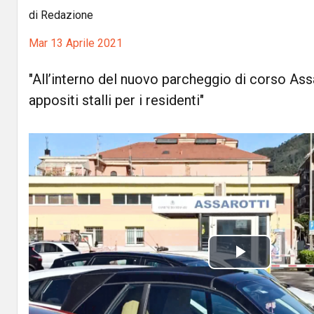
di Redazione
Mar 13 Aprile 2021
"All’interno del nuovo parcheggio di corso Ass
appositi stalli per i residenti"
P
l