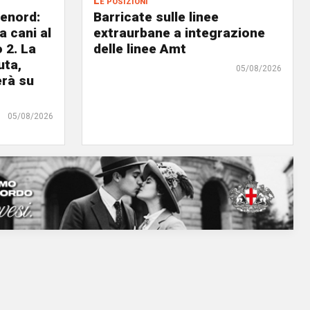
Le posizioni
lenord:
Barricate sulle linee
 cani al
extraurbane a integrazione
 2. La
delle linee Amt
uta,
05/08/2026
erà su
05/08/2026