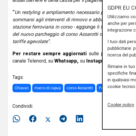
attuali barriere e della cassa per il pagamento automatico.
GDPR EU C
“
Un restyling e ampliamento necessario per un’area fun
Utilizziamo co
sommarsi agli interventi di rinnovo e abbattimento delle b
anche per pers
stazione ferroviaria in corso -
aggiunge il sindaco
Marco 
integrazione 
del nuovo parcheggio di corso Assarotti riserveremo apposit
tariffe agevolate”.
I tuoi dati per
pubblicitarie: 
Per restare sempre aggiornati
sulle principali notizi
ricerca del pub
canale Telenord, su
Whatsapp,
su
Instagram
,
su
Youtub
Rimane in tuo 
specifiche fin
Tags:
in qualsiasi mo
cookie tecnici 
Chiavari
marco di capua
corso Assarotti
Parcheggio
Cookie policy
Condividi: