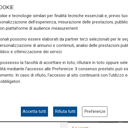
OOKIE
zionale e moderna, che va a
okie e tecnologie similari per finalità tecniche essenziali e, previo t
arriere architettoniche della
onalizzazione dell'esperienza, misurazione delle prestazioni, pubblic
Di Capua
- Inoltre, all’interno
con piattaforme di audience measurement.
i stalli per i residenti, con
sonali possono essere elaborati da partner terzi selezionati per le seg
personalizzazione di annunci e contenuti, analisi delle prestazioni pubbl
e sulla Liguria seguiteci sul
blico e ottimizzazione dei servizi.
e
e su
Facebook
.
possesso la facoltà di accettare in toto, rifiutare in toto oppure sele
alità mediante l'accesso alle Preferenze. Il consenso prestato può 
mento. In caso di rifiuto, l'accesso al sito continuerà con l'utilizzo e
obbligatori.
Accetta tutti
Rifiuta tutti
Preferenze