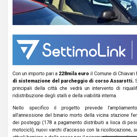
a
y
V
i
d
Con un importo pari a
228mila euro
il Comune di Chiavari h
e
di sistemazione del parcheggio di corso Assarotti.
o
principali della città che vedrà un intervento di riqual
ridistribuzione degli stalli e della viabilità interna.
Nello specifico il progetto prevede l’ampliament
all’annessione del binario morto della vicina stazione fer
dei posteggi (178 a pagamento distribuiti a lisca di pesc
motocicli), nuovi varchi d’accesso con la ricollocazione, 