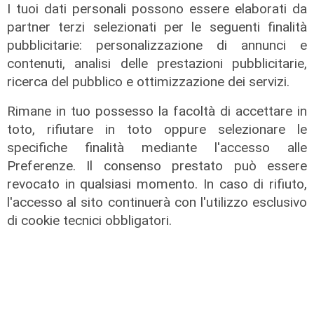
I tuoi dati personali possono essere elaborati da
partner terzi selezionati per le seguenti finalità
pubblicitarie: personalizzazione di annunci e
contenuti, analisi delle prestazioni pubblicitarie,
ricerca del pubblico e ottimizzazione dei servizi.
Al Museo Galata
'Camalli 1946-2026: la nostra
Rimane in tuo possesso la facoltà di accettare in
storia': prorogata fino al 31 agosto
toto, rifiutare in toto oppure selezionare le
la mostra sugli 80 anni della CULMV
specifiche finalità mediante l'accesso alle
Preferenze. Il consenso prestato può essere
03/08/2026
di F.S.
revocato in qualsiasi momento. In caso di rifiuto,
l'accesso al sito continuerà con l'utilizzo esclusivo
di cookie tecnici obbligatori.