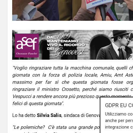
a
y
V
i
d
"Voglio ringraziare tutta la macchina comunale, quelli 
e
giornata con la forza di polizia locale, Amiu, Amt Aster
o
massimo per far sì che questa giornata fosse orga
ringraziare il ministro Crosetto, perché siamo riusciti 
Vespucci a rendere ancora più prezioso questo momento 
felici di questa giornata".
GDPR EU C
Utilizziamo co
Lo ha detto
Silvia Salis
, sindaca di Genova.
anche per pers
integrazione 
"Le polemiche? C'è stata una grande polarizzazione su 