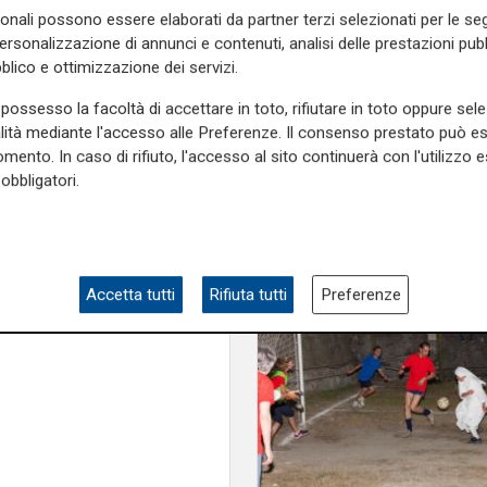
Sindaca Salis riporti 
oter creare polemiche. Noi
sonali possono essere elaborati da partner terzi selezionati per le seg
nell’alveo corretto de
amo lavorato duro, abbiamo
personalizzazione di annunci e contenuti, analisi delle prestazioni pubbl
per la
ltre sono chiacchiere. Questa
blico e ottimizzazione dei servizi.
Quindi basta polemiche"
, ha
possesso la facoltà di accettare in toto, rifiutare in toto oppure sele
alità mediante l'accesso alle Preferenze. Il consenso prestato può 
mento. In caso di rifiuto, l'accesso al sito continuerà con l'utilizzo e
obbligatori.
e sulla Liguria seguiteci sul
e
e su
Facebook
.
Accetta tutti
Rifiuta tutti
Preferenze