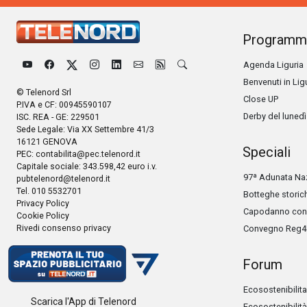
Programm
Agenda Liguria
Benvenuti in Lig
© Telenord Srl
Close UP
P.IVA e CF: 00945590107
Derby del lunedì
ISC. REA - GE: 229501
Sede Legale: Via XX Settembre 41/3
16121 GENOVA
Speciali
PEC:
contabilita@pec.telenord.it
Capitale sociale: 343.598,42 euro i.v.
97ª Adunata Naz
pubtelenord@telenord.it
Tel. 010 5532701
Botteghe storic
Privacy Policy
Capodanno con 
Cookie Policy
Rivedi consenso privacy
Convegno Reg4
Forum
Ecosostenibilita
Scarica l'App di Telenord
Ecosostenibilità