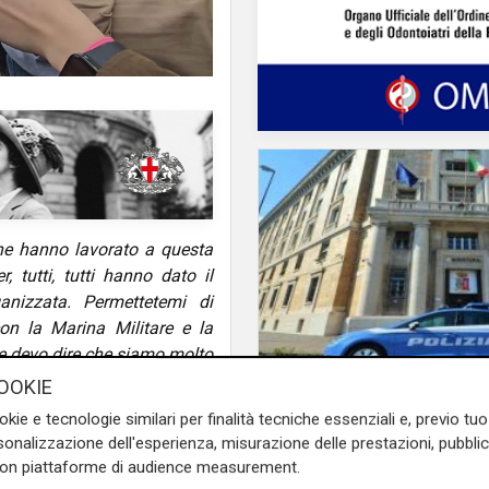
che hanno lavorato a questa
, tutti, tutti hanno dato il
nizzata. Permettetemi di
con la Marina Militare e la
e devo dire che siamo molto
OOKIE
Le dichiarazioni
Sicurezza a Genova: i
okie e tecnologie similari per finalità tecniche essenziali e, previo t
auspica che l’incontro
onalizzazione dell'esperienza, misurazione delle prestazioni, pubblic
Ministro Piantedosi e
con piattaforme di audience measurement.
questo tema per la politica