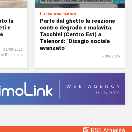
L'approfondimento
to la
Parte dal ghetto la reazione
eti e
contro degrado e malavita.
 e
Tacchini (Centro Est) a
Telenord: "Disagio sociale
avanzato"
08/08/2026
di Redazione
07/08/2026
RSS Attualità