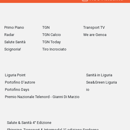
Primo Piano
TGN
Transport TV
Radar
TGN Calcio
We are Genoa
Salute Sanità
TGN Today
Scignoria!
Tiro Incrociato
Liguria Point
Sanità in Liguria
Portofino D'autore
Sea&Green Liguria
Portofino Days
io
Premio Nazionale Telenord - Gianni Di Marzio
Salute & Sanità 4° Edizione
Shipping, Transport & Intermodal 1° edizione Sardegna