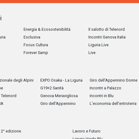
i
Energia & Ecosostenibilità
Il salotto di Telenord
uria
Esclusiva
Incontri Genova Italia
Focus Cultura
Liguria Live
Forever Samp
Live
ionale degli Alpini
EXPO Osaka - La Liguria
Giro dell'Appennino Donne
he
G19+2 Sanità
Incontri a Palazzo
Telenord
Genova Meravigliosa
Incontri in Blu
IA
Giro dell'Appennino
L'economia dell'entroterra
 2° edizione
Lavoro e Futuro
Liguria Verde Blu