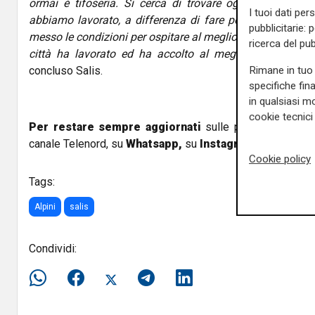
ormai è tifoseria. Si cerca di trovare ogni modo per p
I tuoi dati per
abbiamo lavorato, a differenza di fare polemiche, abbi
pubblicitarie: 
messo le condizioni per ospitare al meglio gli alpini. Le a
ricerca del pub
città ha lavorato ed ha accolto al meglio gli alpini. 
Rimane in tuo 
concluso Salis.
specifiche fin
in qualsiasi mo
cookie tecnici 
Per restare sempre aggiornati
sulle principali notizi
canale Telenord, su
Whatsapp,
su
Instagram
,
su
Youtub
Cookie policy
Tags:
Alpini
salis
Condividi: