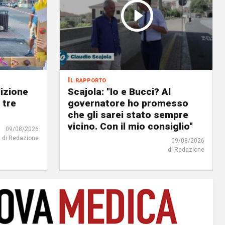
Il rapporto
dizione
Scajola: "Io e Bucci? Al
 tre
governatore ho promesso
che gli sarei stato sempre
vicino. Con il mio consiglio"
09/08/2026
di Redazione
09/08/2026
di Redazione