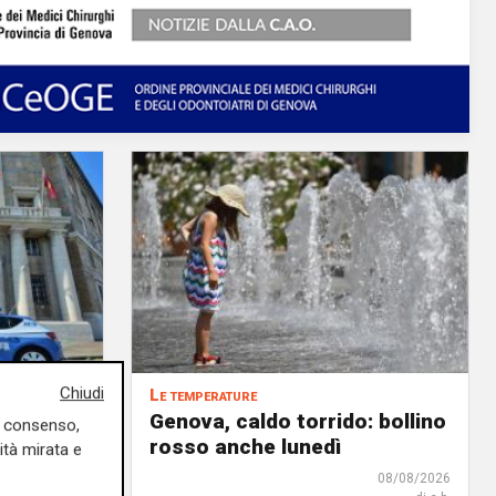
Chiudi
Le temperature
l SIAP
Genova, caldo torrido: bollino
uo consenso,
 tra il
rosso anche lunedì
ità mirata e
 la
08/08/2026