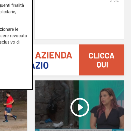
il tema
di c.b.
uenti finalità
i Patti
icitarie,
08/08/2026
di Redazione
zionare le
essere revocato
sclusivo di