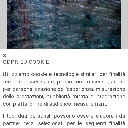
𝗫
GDPR EU COOKIE
Economia circolare
Utilizziamo cookie e tecnologie similari per finalità
Stati Uniti, parte il programma sulla
tecniche essenziali e, previo tuo consenso, anche
responsabilità estesa dei
per personalizzazione dell'esperienza, misurazione
produttori di imballaggi
delle prestazioni, pubblicità mirata e integrazione
con piattaforme di audience measurement.
12/06/2025
di Simone Galdi
I tuoi dati personali possono essere elaborati da
partner terzi selezionati per le seguenti finalità