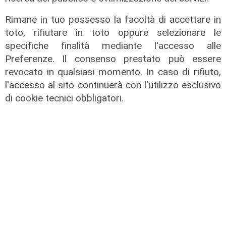
anche lunedì
Rimane in tuo possesso la facoltà di accettare in
08/08/2026
di c.b.
toto, rifiutare in toto oppure selezionare le
specifiche finalità mediante l'accesso alle
Preferenze. Il consenso prestato può essere
revocato in qualsiasi momento. In caso di rifiuto,
l'accesso al sito continuerà con l'utilizzo esclusivo
di cookie tecnici obbligatori.
Il derby
Mignanego: il 28 agosto la partita
dell'estate, preti e suore contro