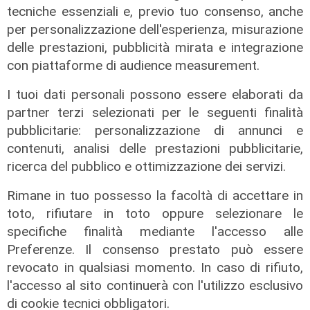
tecniche essenziali e, previo tuo consenso, anche
'Camalli 1946-2026: la nostra
per personalizzazione dell'esperienza, misurazione
storia': prorogata fino al 31 agosto
delle prestazioni, pubblicità mirata e integrazione
la mostra sugli 80 anni della CULMV
con piattaforme di audience measurement.
03/08/2026
di F.S.
I tuoi dati personali possono essere elaborati da
partner terzi selezionati per le seguenti finalità
pubblicitarie: personalizzazione di annunci e
contenuti, analisi delle prestazioni pubblicitarie,
ricerca del pubblico e ottimizzazione dei servizi.
Rimane in tuo possesso la facoltà di accettare in
toto, rifiutare in toto oppure selezionare le
specifiche finalità mediante l'accesso alle
Preferenze. Il consenso prestato può essere
revocato in qualsiasi momento. In caso di rifiuto,
l'accesso al sito continuerà con l'utilizzo esclusivo
di cookie tecnici obbligatori.