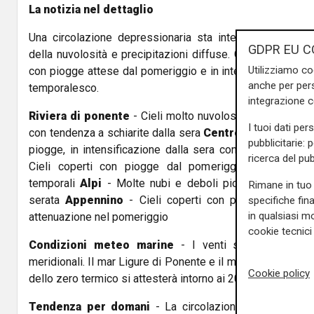
La notizia nel dettaglio
Una circolazione depressionaria sta interessando la Li
GDPR EU C
della nuvolosità e precipitazioni diffuse. Già dal mattino 
Utilizziamo co
con piogge attese dal pomeriggio e in intensificazione nel
anche per pers
temporalesco.
integrazione 
Riviera di ponente
- Cieli molto nuvolosi o coperti per 
I tuoi dati per
con tendenza a schiarite dalla sera
Centro
- Cieli molto 
pubblicitarie: 
piogge, in intensificazione dalla sera con rovesci e tem
ricerca del pub
Cieli coperti con piogge dal pomeriggio, in intensifi
temporali
Alpi
- Molte nubi e deboli piovaschi pomeridia
Rimane in tuo 
serata
Appennino
- Cieli coperti con piogge e tempor
specifiche fin
in qualsiasi mo
attenuazione nel pomeriggio
cookie tecnici 
Condizioni meteo marine
- I venti saranno deboli 
meridionali. Il mar Ligure di Ponente e il mar Ligure di Lev
Cookie policy
dello zero termico si attesterà intorno ai 2000 metri.
Tendenza per domani
- La circolazione depressionari