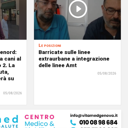
Le posizioni
lenord:
Barricate sulle linee
 cani al
extraurbane a integrazione
 2. La
delle linee Amt
uta,
05/08/2026
erà su
05/08/2026