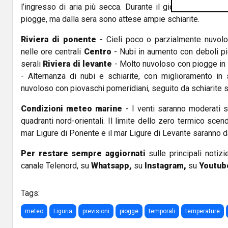
l’ingresso di aria più secca. Durante il giorno persisterà
piogge, ma dalla sera sono attese ampie schiarite.
Riviera di ponente
- Cieli poco o parzialmente nuvolos
nelle ore centrali
Centro
- Nubi in aumento con deboli pi
serali
Riviera di levante
- Molto nuvoloso con piogge in
- Alternanza di nubi e schiarite, con miglioramento in
nuvoloso con piovaschi pomeridiani, seguito da schiarite s
Condizioni meteo marine
- I venti saranno moderati se
quadranti nord-orientali. Il limite dello zero termico scend
mar Ligure di Ponente e il mar Ligure di Levante saranno 
Per restare sempre aggiornati
sulle principali notizi
canale Telenord, su
Whatsapp,
su
Instagram
,
su
Youtub
Tags:
meteo
Liguria
previsioni
piogge
temporali
temperature