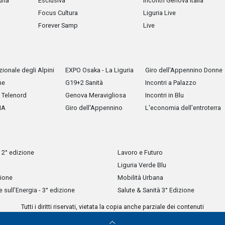
uria
Esclusiva
Incontri Genova Italia
Focus Cultura
Liguria Live
Forever Samp
Live
ionale degli Alpini
EXPO Osaka - La Liguria
Giro dell'Appennino Donne
he
G19+2 Sanità
Incontri a Palazzo
Telenord
Genova Meravigliosa
Incontri in Blu
IA
Giro dell'Appennino
L'economia dell'entroterra
 2° edizione
Lavoro e Futuro
Liguria Verde Blu
zione
Mobilità Urbana
sull’Energia - 3° edizione
Salute & Sanità 3° Edizione
Tutti i diritti riservati, vietata la copia anche parziale dei contenuti