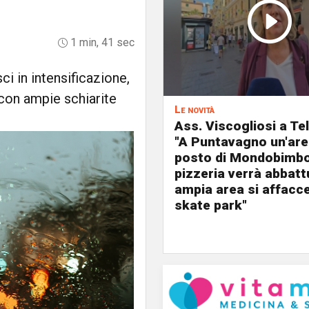
1 min, 41 sec
ci in intensificazione,
con ampie schiarite
Le novità
Ass. Viscogliosi a Te
"A Puntavagno un'area
posto di Mondobimbo
pizzeria verrà abbatt
ampia area si affacc
skate park"