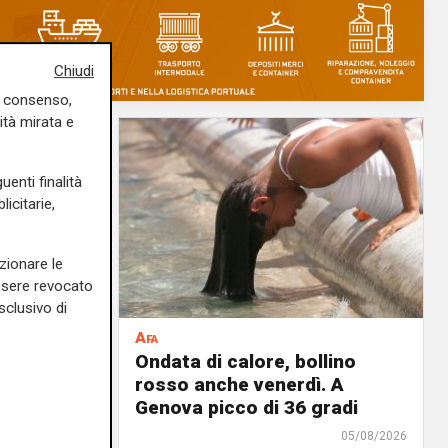
Chiudi
uo consenso,
ità mirata e
uenti finalità
icitarie,
zionare le
essere revocato
sclusivo di
Afa
935 casi
Ondata di calore, bollino
a
rosso anche venerdì. A
or
Genova picco di 36 gradi
 più
05/08/2026