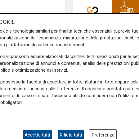
guria, portando un aumento
OOKIE
il cielo si presenta coperto,
okie e tecnologie similari per finalità tecniche essenziali e, previo t
la serata, anche a carattere
onalizzazione dell'esperienza, misurazione delle prestazioni, pubblic
con piattaforme di audience measurement.
gran parte della giornata, ma
sonali possono essere elaborati da partner terzi selezionati per le seg
nuvolosi o coperti con deboli
personalizzazione di annunci e contenuti, analisi delle prestazioni pubbl
porali
Riviera di levante
-
blico e ottimizzazione dei servizi.
cazione serale e possibili
ni, seguiti da schiarite in
possesso la facoltà di accettare in toto, rifiutare in toto oppure sele
ali al mattino, temporanea
alità mediante l'accesso alle Preferenze. Il consenso prestato può 
mento. In caso di rifiuto, l'accesso al sito continuerà con l'utilizzo e
obbligatori.
Pericolo digitale
occidentali in rotazione a
Truffe informatiche, 
ante saranno mossi. Il limite
in Liguria nel 2025: d
settembre ecco i tut
digitali al servizio dei
Accetta tutti
Rifiuta tutti
Preferenze
a si allontanerà, favorendo