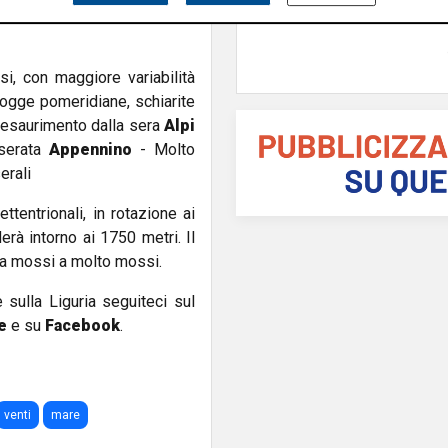
anziani
 della nuvolosità con deboli
i, con maggiore variabilità
ogge pomeridiane, schiarite
 esaurimento dalla sera
Alpi
 serata
Appennino
- Molto
erali
ttentrionali, in rotazione ai
erà intorno ai 1750 metri. Il
da mossi a molto mossi.
e sulla Liguria seguiteci sul
e
e su
Facebook
.
venti
mare