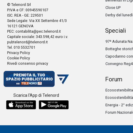
Benvenuti in Lig
© Telenord Srl
Close UP
P.IVA e CF: 00945590107
Derby del lunedì
ISC. REA - GE: 229501
Sede Legale: Via XX Settembre 41/3
16121 GENOVA
Speciali
PEC:
contabilita@pec.telenord.it
Capitale sociale: 343.598,42 euro i.v.
97ª Adunata Naz
pubtelenord@telenord.it
Tel. 010 5532701
Botteghe storic
Privacy Policy
Capodanno con 
Cookie Policy
Rivedi consenso privacy
Convegno Reg4
Forum
Ecosostenibilita
Scarica l'App di Telenord
Ecosostenibilità
Energia - 2° edi
Forum Nazionale 