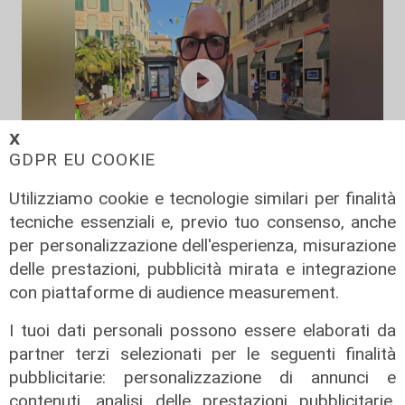
𝗫
GDPR EU COOKIE
Utilizziamo cookie e tecnologie similari per finalità
L'intervista
tecniche essenziali e, previo tuo consenso, anche
Pres. Ceraudo (Medio Ponente):
per personalizzazione dell'esperienza, misurazione
"Non demonizziamo nessuno, ma
delle prestazioni, pubblicità mirata e integrazione
tolleranza zero verso chi porta
con piattaforme di audience measurement.
degrado"
07/08/2026
I tuoi dati personali possono essere elaborati da
partner terzi selezionati per le seguenti finalità
pubblicitarie: personalizzazione di annunci e
contenuti, analisi delle prestazioni pubblicitarie,