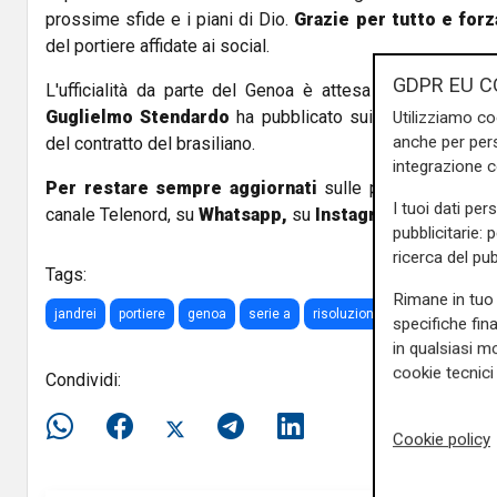
prossime sfide e i piani di Dio.
Grazie per tutto e for
del portiere affidate ai social.
GDPR EU C
L'ufficialità da parte del Genoa è attesa nelle prossime
Guglielmo Stendardo
ha pubblicato sui social la foto d
Utilizziamo co
anche per pers
del contratto del brasiliano.
integrazione 
Per restare sempre aggiornati
sulle principali notizi
I tuoi dati per
canale Telenord, su
Whatsapp,
su
Instagram
,
su
Youtub
pubblicitarie: 
ricerca del pub
Tags:
Rimane in tuo 
jandrei
portiere
genoa
serie a
risoluzione
contratto
st
specifiche fin
in qualsiasi mo
cookie tecnici 
Condividi:
Cookie policy