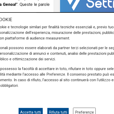
za Genoa!
". Queste le parole
OOKIE
 ore. Intanto il procuratore
ella firma della risoluzione
okie e tecnologie similari per finalità tecniche essenziali e, previo t
onalizzazione dell'esperienza, misurazione delle prestazioni, pubblic
con piattaforme di audience measurement.
e sulla Liguria seguiteci sul
sonali possono essere elaborati da partner terzi selezionati per le seg
e
e su
Facebook
.
personalizzazione di annunci e contenuti, analisi delle prestazioni pubbl
blico e ottimizzazione dei servizi.
possesso la facoltà di accettare in toto, rifiutare in toto oppure sele
endardo
alità mediante l'accesso alle Preferenze. Il consenso prestato può 
Test in Inghilterra
mento. In caso di rifiuto, l'accesso al sito continuerà con l'utilizzo e
Il Genoa chiude la to
obbligatori.
inglese con una sconfi
Bournemouth domina 
10-1
Accetta tutti
Rifiuta tutti
Preferenze