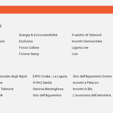
i
Energia & Ecosostenibilità
Il salotto di Telenord
uria
Esclusiva
Incontri Genova Italia
Focus Cultura
Liguria Live
Forever Samp
Live
ionale degli Alpini
EXPO Osaka - La Liguria
Giro dell'Appennino Donne
he
G19+2 Sanità
Incontri a Palazzo
Telenord
Genova Meravigliosa
Incontri in Blu
IA
Giro dell'Appennino
L'economia dell'entroterra