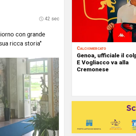
42 sec
 giorno con grande
ua ricca storia"
Calciomercato
Genoa, ufficiale il co
E Vogliacco va alla
Cremonese