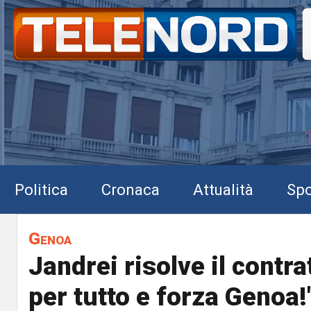
Politica
Cronaca
Attualità
Spo
Genoa
Jandrei risolve il contra
per tutto e forza Genoa!