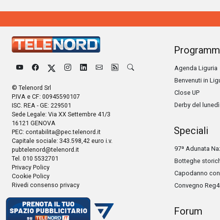
Programm
Agenda Liguria
Benvenuti in Lig
© Telenord Srl
Close UP
P.IVA e CF: 00945590107
Derby del lunedì
ISC. REA - GE: 229501
Sede Legale: Via XX Settembre 41/3
16121 GENOVA
Speciali
PEC:
contabilita@pec.telenord.it
Capitale sociale: 343.598,42 euro i.v.
97ª Adunata Naz
pubtelenord@telenord.it
Tel. 010 5532701
Botteghe storic
Privacy Policy
Capodanno con 
Cookie Policy
Rivedi consenso privacy
Convegno Reg4
Forum