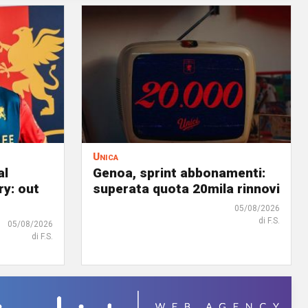
Unica
al
Genoa, sprint abbonamenti:
ry: out
superata quota 20mila rinnovi
05/08/2026
di F.S.
05/08/2026
di F.S.