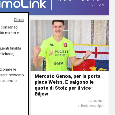
Chiudi
uo consenso,
ità mirata e
uenti finalità
icitarie,
zionare le
essere revocato
Mercato Genoa, per la porta
sclusivo di
piace Weiss. E salgono le
urnée
quote di Stolz per il vice-
tta: il
Biljow
e vince
03/08/2026
di Redazione Sport
04/08/2026
di Filippo Serio