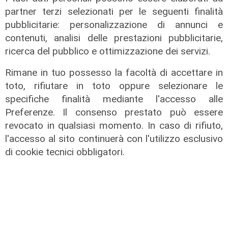
integrazione delle linee Amt
partner terzi selezionati per le seguenti finalità
05/08/2026
pubblicitarie: personalizzazione di annunci e
contenuti, analisi delle prestazioni pubblicitarie,
ricerca del pubblico e ottimizzazione dei servizi.
Rimane in tuo possesso la facoltà di accettare in
toto, rifiutare in toto oppure selezionare le
specifiche finalità mediante l'accesso alle
Preferenze. Il consenso prestato può essere
revocato in qualsiasi momento. In caso di rifiuto,
l'accesso al sito continuerà con l'utilizzo esclusivo
di cookie tecnici obbligatori.
L'impegno
Bassa Valbisagno riqualificata e
pulita: gli sforzi del presidente
Ivaldi
05/08/2026