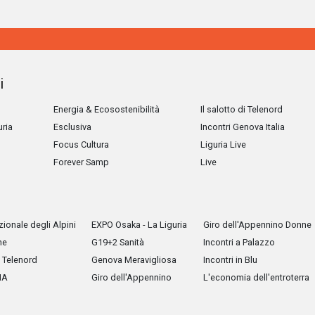
i
Energia & Ecosostenibilità
Il salotto di Telenord
uria
Esclusiva
Incontri Genova Italia
Focus Cultura
Liguria Live
Forever Samp
Live
ionale degli Alpini
EXPO Osaka - La Liguria
Giro dell'Appennino Donne
he
G19+2 Sanità
Incontri a Palazzo
Telenord
Genova Meravigliosa
Incontri in Blu
IA
Giro dell'Appennino
L'economia dell'entroterra