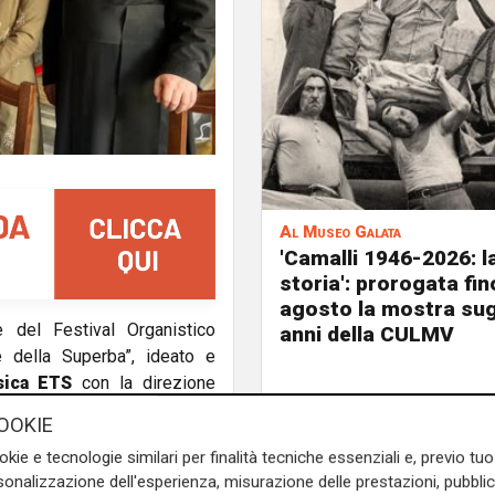
Al Museo Galata
'Camalli 1946-2026: l
storia': prorogata fin
agosto la mostra sug
 del Festival Organistico
anni della CULMV
 della Superba”, ideato e
usica ETS
con la direzione
OOKIE
entorrino, Sophie-Véronique
okie e tecnologie similari per finalità tecniche essenziali e, previo t
Vergara, animerà i quattro
onalizzazione dell'esperienza, misurazione delle prestazioni, pubblic