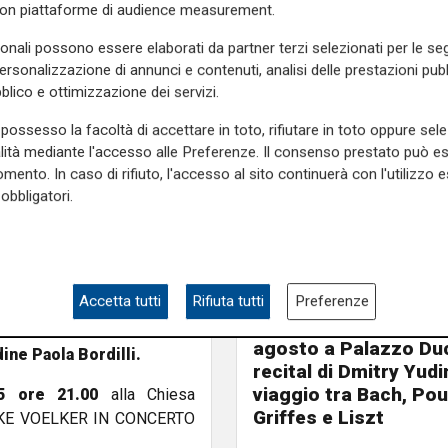
iugno 2025, sempre alle ore
con piattaforme di audience measurement.
sonali possono essere elaborati da partner terzi selezionati per le seg
personalizzazione di annunci e contenuti, analisi delle prestazioni pubbl
stegno
dell’Assessorato al
blico e ottimizzazione dei servizi.
cittadine del Comune di
ro Latte Rapallo, e con il
possesso la facoltà di accettare in toto, rifiutare in toto oppure sele
dell’Arcidiocesi di Genova
.
alità mediante l'accesso alle Preferenze. Il consenso prestato può 
 patrocinio del Parlamento
mento. In caso di rifiuto, l'accesso al sito continuerà con l'utilizzo e
obbligatori.
 proposta dell’Associazione
che valorizza la vocazione
dino e propone un messaggio
Accetta tutti
Rifiuta tutti
Preferenze
L'artista
ste che daranno voce agli
GOG, Notturni en plein 
 dichiarato
l’assessore al
agosto a Palazzo Duc
ine Paola Bordilli.
recital di Dmitry Yudi
viaggio tra Bach, Pou
5 ore 21.00
alla Chiesa
Griffes e Liszt
 ELKE VOELKER IN CONCERTO