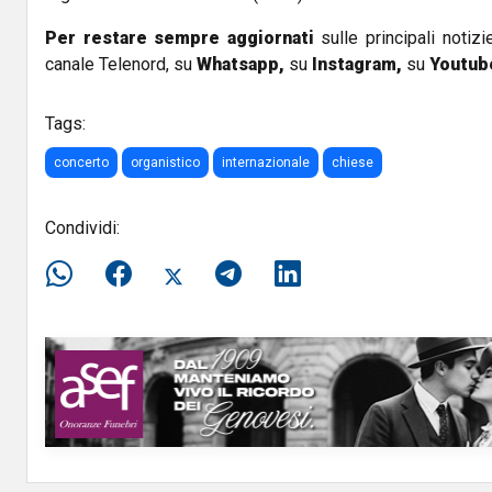
Per restare sempre aggiornati
sulle principali notizi
canale Telenord, su
Whatsapp,
su
Instagram
,
su
Youtub
Tags:
concerto
organistico
internazionale
chiese
Condividi: