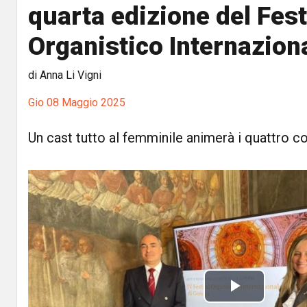
quarta edizione del Fest
Organistico Internazion
di Anna Li Vigni
Gio 08 Maggio 2025
Un cast tutto al femminile animerà i quattro 
P