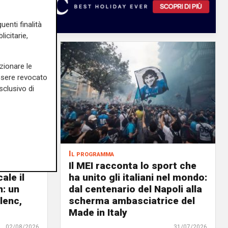
uenti finalità
icitarie,
zionare le
essere revocato
sclusivo di
Il programma
air, il 6
Il MEI racconta lo sport che
ale il
ha unito gli italiani nel mondo:
n: un
dal centenario del Napoli alla
lenc,
scherma ambasciatrice del
Made in Italy
02/08/2026
31/07/2026