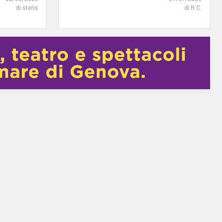
di steris
di R.C.