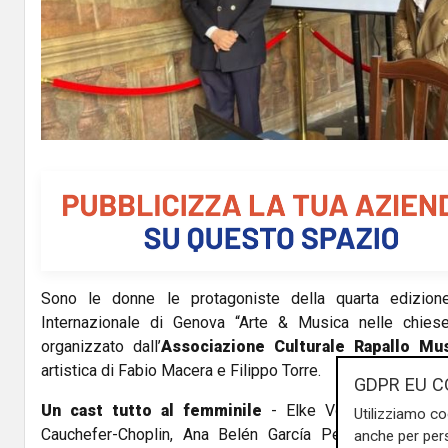
l
a
y
V
i
d
Sono le donne le protagoniste della quarta edizione
e
Internazionale di Genova “Arte & Musica nelle chiese
o
organizzato dall’
Associazione Culturale Rapallo M
artistica di Fabio Macera e Filippo Torre.
GDPR EU C
Un cast tutto al femminile
- Elke Voelker, Ilaria C
Utilizziamo co
Cauchefer-Choplin, Ana Belén García Pérez e Leticia 
anche per pers