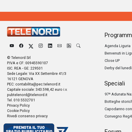
Programm
Agenda Liguria
Benvenuti in Lig
© Telenord Srl
Close UP
P.IVA e CF: 00945590107
Derby del lunedì
ISC. REA - GE: 229501
Sede Legale: Via XX Settembre 41/3
16121 GENOVA
Speciali
PEC:
contabilita@pec.telenord.it
Capitale sociale: 343.598,42 euro i.v.
97ª Adunata Naz
pubtelenord@telenord.it
Tel. 010 5532701
Botteghe storic
Privacy Policy
Capodanno con 
Cookie Policy
Rivedi consenso privacy
Convegno Reg4
Forum