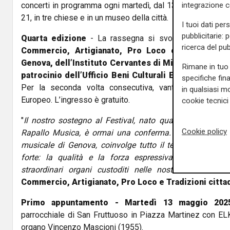
concerti in programma ogni martedì, dal 13 maggio al 3 g
integrazione 
21, in tre chiese e in un museo della città.
I tuoi dati per
pubblicitarie: 
Quarta edizione
- La rassegna si svolge con il so
ricerca del pub
Commercio, Artigianato, Pro Loco e Tradizioni 
Genova, dell’Instituto Cervantes di Milano e del Cent
Rimane in tuo 
patrocinio dell’Ufficio Beni Culturali Ecclesiastici 
specifiche fin
Per la seconda volta consecutiva, vanta anche l’alto
in qualsiasi mo
Europeo. L’ingresso è gratuito.
cookie tecnici 
"
Il nostro sostegno al Festival, nato quattro anni fa su
Cookie policy
Rapallo Musica, è ormai una conferma. È un progetto 
musicale di Genova, coinvolge tutto il territorio citta
forte: la qualità e la forza espressiva delle musici
straordinari organi custoditi nelle nostre chiese
", ha
Commercio, Artigianato, Pro Loco e Tradizioni cittad
Primo appuntamento - Martedì 13 maggio 202
parrocchiale di San Fruttuoso in Piazza Martinez con
organo Vincenzo Mascioni (1955).