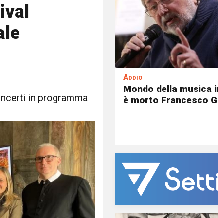
ival
ale
Addio
Mondo della musica in
concerti in programma
è morto Francesco G