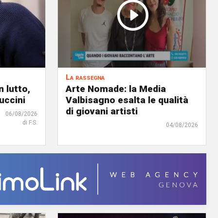
La rassegna
 lutto,
Arte Nomade: la Media
uccini
Valbisagno esalta le qualità
di giovani artisti
06/08/2026
di F.S.
04/08/2026