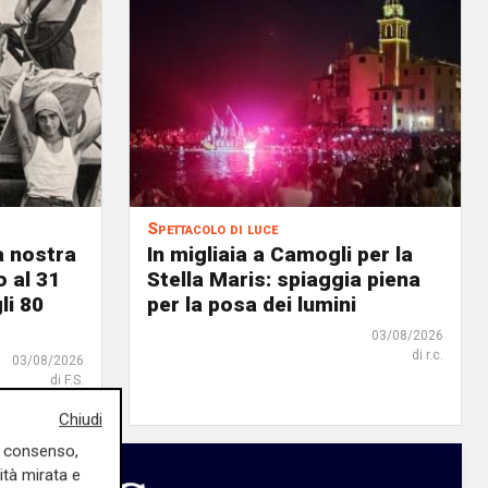
Spettacolo di luce
a nostra
In migliaia a Camogli per la
o al 31
Stella Maris: spiaggia piena
li 80
per la posa dei lumini
03/08/2026
di r.c.
03/08/2026
di F.S.
Chiudi
uo consenso,
ità mirata e