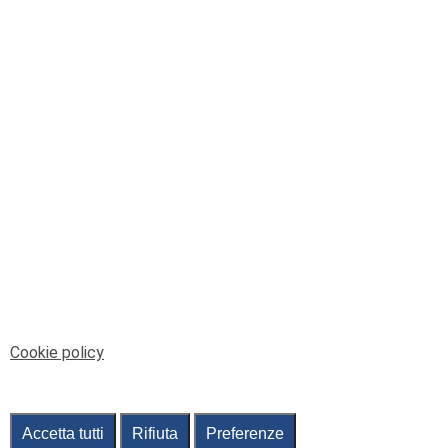
© Telenord Srl
P.IVA e CF: 00945590107 - ISC. REA - GE: 229501
Sede Legale: Via XX Settembre 41/3, 16121 GENOVA
PEC: contabilita@pec.telenord.it
Capitale sociale: 343.598,42 euro i.v.
Tutti i diritti riservati, vietata la copia anche parziale
dei contenuti
pubtelenord@telenord.it
Tel. 010 55 32 701
Informativa della privacy
|
Gestisci consenso
Cookie policy
Accetta tutti
Rifiuta
Preferenze