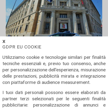
𝗫
GDPR EU COOKIE
Le dichiarazioni
Utilizziamo cookie e tecnologie similari per finalità
Sicurezza a Genova: il SIAP auspica
tecniche essenziali e, previo tuo consenso, anche
che l’incontro tra il Ministro
per personalizzazione dell'esperienza, misurazione
Piantedosi e la Sindaca Salis riporti
delle prestazioni, pubblicità mirata e integrazione
il tema nell’alveo corretto dei Patti
con piattaforme di audience measurement.
per la
08/08/2026
I tuoi dati personali possono essere elaborati da
di Redazione
partner terzi selezionati per le seguenti finalità
pubblicitarie: personalizzazione di annunci e