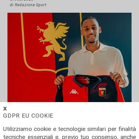
di Redazione Sport
𝗫
Calciomercato
GDPR EU COOKIE
Genoa, ufficiale il colpo Sow. E
Utilizziamo cookie e tecnologie similari per finalità
Vogliacco va alla Cremonese
tecniche essenziali e, previo tuo consenso, anche