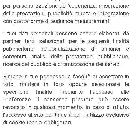
06/08/2026
per personalizzazione dell'esperienza, misurazione
di Filippo Serio
delle prestazioni, pubblicità mirata e integrazione
con piattaforme di audience measurement.
I tuoi dati personali possono essere elaborati da
partner terzi selezionati per le seguenti finalità
pubblicitarie: personalizzazione di annunci e
contenuti, analisi delle prestazioni pubblicitarie,
ricerca del pubblico e ottimizzazione dei servizi.
Rimane in tuo possesso la facoltà di accettare in
toto, rifiutare in toto oppure selezionare le
specifiche finalità mediante l'accesso alle
La sentenza
Preferenze. Il consenso prestato può essere
revocato in qualsiasi momento. In caso di rifiuto,
Contesa Preziosi - Genoa, il
l'accesso al sito continuerà con l'utilizzo esclusivo
Tribunale di Milano dà ragione all'ex
di cookie tecnici obbligatori.
patron rossoblù
06/08/2026