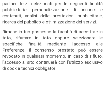
partner terzi selezionati per le seguenti finalità
pubblicitarie: personalizzazione di annunci e
Al Museo Galata
contenuti, analisi delle prestazioni pubblicitarie,
'Camalli 1946-2026: la nostra
ricerca del pubblico e ottimizzazione dei servizi.
storia': prorogata fino al 31 agosto
la mostra sugli 80 anni della CULMV
Rimane in tuo possesso la facoltà di accettare in
toto, rifiutare in toto oppure selezionare le
03/08/2026
di F.S.
specifiche finalità mediante l'accesso alle
Preferenze. Il consenso prestato può essere
revocato in qualsiasi momento. In caso di rifiuto,
l'accesso al sito continuerà con l'utilizzo esclusivo
di cookie tecnici obbligatori.