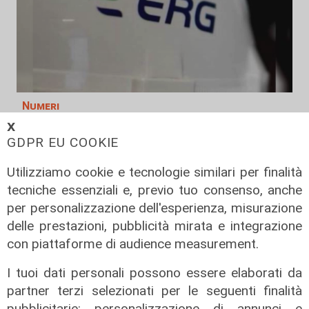
Numeri
Erg cresce nel primo semestre:
𝗫
GDPR EU COOKIE
ricavi a 409 milioni e margine
operativo lordo in aumento del 9%
Utilizziamo cookie e tecnologie similari per finalità
31/07/2026
tecniche essenziali e, previo tuo consenso, anche
di R. Eco.
per personalizzazione dell'esperienza, misurazione
delle prestazioni, pubblicità mirata e integrazione
con piattaforme di audience measurement.
I tuoi dati personali possono essere elaborati da
partner terzi selezionati per le seguenti finalità
pubblicitarie: personalizzazione di annunci e