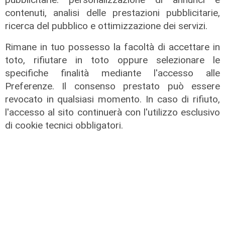
contenuti, analisi delle prestazioni pubblicitarie,
ricerca del pubblico e ottimizzazione dei servizi.
Rimane in tuo possesso la facoltà di accettare in
toto, rifiutare in toto oppure selezionare le
specifiche finalità mediante l'accesso alle
Preferenze. Il consenso prestato può essere
revocato in qualsiasi momento. In caso di rifiuto,
l'accesso al sito continuerà con l'utilizzo esclusivo
di cookie tecnici obbligatori.
Assegnazione
Tunnel subportuale, a Webuild il
maxi appalto da 803 milioni. Bucci:
"Passo che Genova attendeva da
decenni"
31/07/2026
di R.P.