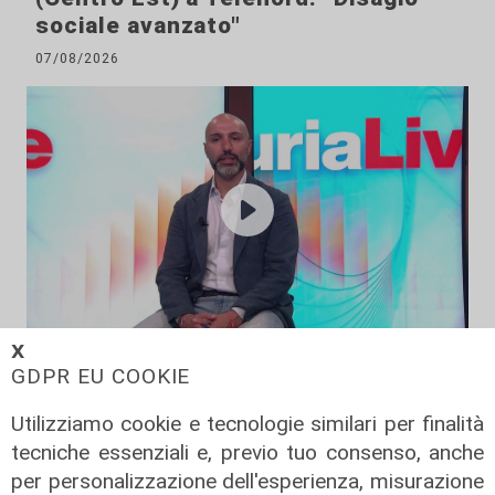
sociale avanzato"
07/08/2026
𝗫
L'esclusiva
GDPR EU COOKIE
Vassallo (consigliere delega
Vallate) a Telenord: "Riapertura di
Utilizziamo cookie e tecnologie similari per finalità
via Lepanto ottima notizia per
tecniche essenziali e, previo tuo consenso, anche
ridurre il traffico in Valpolcevera"
per personalizzazione dell'esperienza, misurazione