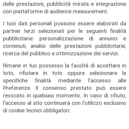
delle prestazioni, pubblicità mirata e integrazione
07/08/2026
con piattaforme di audience measurement.
I tuoi dati personali possono essere elaborati da
partner terzi selezionati per le seguenti finalità
pubblicitarie: personalizzazione di annunci e
contenuti, analisi delle prestazioni pubblicitarie,
ricerca del pubblico e ottimizzazione dei servizi.
Rimane in tuo possesso la facoltà di accettare in
toto, rifiutare in toto oppure selezionare le
specifiche finalità mediante l'accesso alle
L'intervista
Preferenze. Il consenso prestato può essere
Pres. Ceraudo (Medio Ponente):
revocato in qualsiasi momento. In caso di rifiuto,
"Non demonizziamo nessuno, ma
l'accesso al sito continuerà con l'utilizzo esclusivo
tolleranza zero verso chi porta
di cookie tecnici obbligatori.
degrado"
07/08/2026