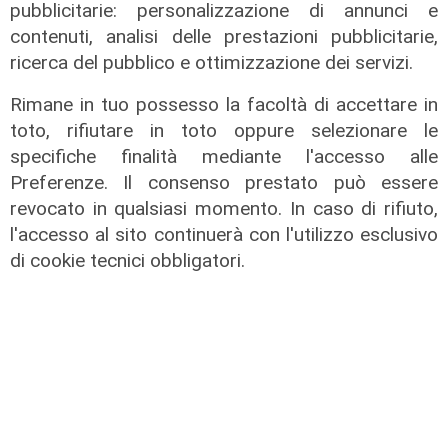
pubblicitarie: personalizzazione di annunci e
contenuti, analisi delle prestazioni pubblicitarie,
ricerca del pubblico e ottimizzazione dei servizi.
Rimane in tuo possesso la facoltà di accettare in
Rinnovo
toto, rifiutare in toto oppure selezionare le
"Non siamo solo organizzatori di
specifiche finalità mediante l'accesso alle
eventi": i CIV di Genova chiedono
Preferenze. Il consenso prestato può essere
più spazio nelle scelte per la città
revocato in qualsiasi momento. In caso di rifiuto,
l'accesso al sito continuerà con l'utilizzo esclusivo
06/08/2026
di F.S.
di cookie tecnici obbligatori.