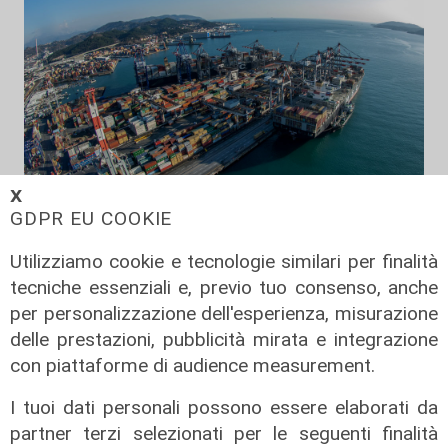
𝗫
GDPR EU COOKIE
Utilizziamo cookie e tecnologie similari per finalità
i numeri
tecniche essenziali e, previo tuo consenso, anche
Porto della Spezia, calano i
per personalizzazione dell'esperienza, misurazione
container movimentati: -3,9% nei
delle prestazioni, pubblicità mirata e integrazione
primi 6 mesi del 2022
con piattaforme di audience measurement.
04/08/2022
I tuoi dati personali possono essere elaborati da
partner terzi selezionati per le seguenti finalità