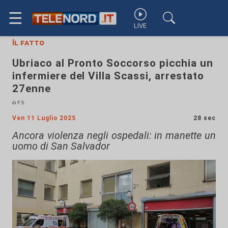
☰
LIVE
Il fatto
Ubriaco al Pronto Soccorso picchia un
infermiere del Villa Scassi, arrestato
27enne
di F.S.
Ven 11 Luglio 2025
28 sec
Ancora violenza negli ospedali: in manette un
uomo di San Salvador