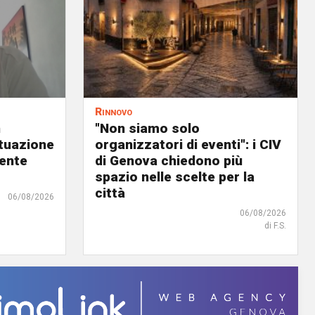
Rinnovo
n
"Non siamo solo
ituazione
organizzatori di eventi": i CIV
dente
di Genova chiedono più
spazio nelle scelte per la
città
06/08/2026
06/08/2026
di F.S.