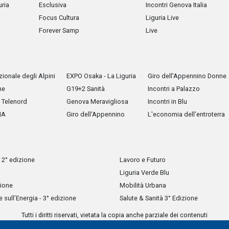
uria
Esclusiva
Incontri Genova Italia
Focus Cultura
Liguria Live
Forever Samp
Live
ionale degli Alpini
EXPO Osaka - La Liguria
Giro dell'Appennino Donne
he
G19+2 Sanità
Incontri a Palazzo
Telenord
Genova Meravigliosa
Incontri in Blu
IA
Giro dell'Appennino
L'economia dell'entroterra
 2° edizione
Lavoro e Futuro
Liguria Verde Blu
zione
Mobilità Urbana
sull’Energia - 3° edizione
Salute & Sanità 3° Edizione
Tutti i diritti riservati, vietata la copia anche parziale dei contenuti