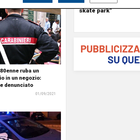
ampia area si affacc
skate park"
 80enne ruba un
io in un negozio:
 e denunciato
01/09/2021