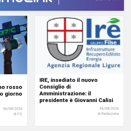
IRE, insediato il nuovo
Consiglio di
ino rosso
Amministrazione: il
o giorno
presidente è Giovanni Calisi
06/08/2026
06/08/2026
di Redazione
di F.S.