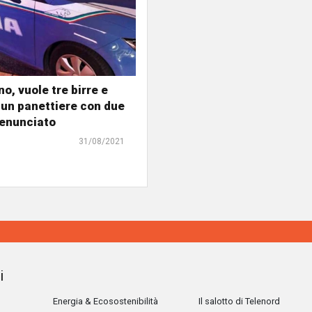
o, vuole tre birre e
un panettiere con due
 denunciato
31/08/2021
i
Energia & Ecosostenibilità
Il salotto di Telenord