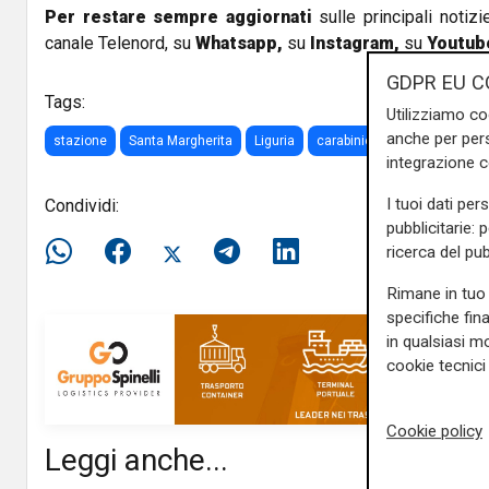
Per restare sempre aggiornati
sulle principali notizi
canale Telenord, su
Whatsapp,
su
Instagram
,
su
Youtub
GDPR EU C
Tags:
Utilizziamo co
anche per pers
stazione
Santa Margherita
Liguria
carabinieri
distributori
integrazione 
I tuoi dati per
Condividi:
pubblicitarie: 
ricerca del pub
Rimane in tuo 
specifiche fin
in qualsiasi mo
cookie tecnici 
Cookie policy
Leggi anche...