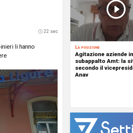
22 sec
inieri li hanno
La posizione
Agitazione aziende i
ere
subappalto Amt: la s
secondo il vicepresi
Anav