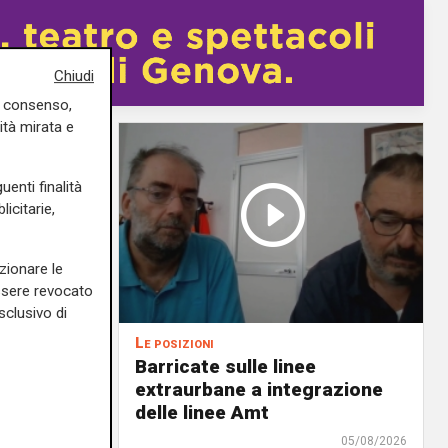
Chiudi
uo consenso,
ità mirata e
uenti finalità
icitarie,
zionare le
essere revocato
sclusivo di
Le posizioni
lenord:
Barricate sulle linee
 cani al
extraurbane a integrazione
 2. La
delle linee Amt
uta,
05/08/2026