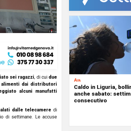
iato
sei ragazzi
, di cui
due
Afa
alimenti dai distributori
Caldo in Liguria, boll
eggiato
alcuni manufatti
anche sabato: settim
consecutivo
alati dalle telecamere
di
io di settimane. Le accuse