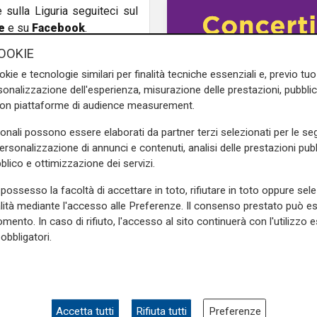
e sulla Liguria seguiteci sul
e
e su
Facebook
.
OOKIE
okie e tecnologie similari per finalità tecniche essenziali e, previo t
onalizzazione dell'esperienza, misurazione delle prestazioni, pubblic
automatici
furto
con piattaforme di audience measurement.
sonali possono essere elaborati da partner terzi selezionati per le seg
personalizzazione di annunci e contenuti, analisi delle prestazioni pubbl
blico e ottimizzazione dei servizi.
possesso la facoltà di accettare in toto, rifiutare in toto oppure sele
alità mediante l'accesso alle Preferenze. Il consenso prestato può 
mento. In caso di rifiuto, l'accesso al sito continuerà con l'utilizzo e
obbligatori.
Le novità
Ass. Viscogliosi a Te
"A Puntavagno un'area
posto di Mondobimbo
pizzeria verrà abbatt
Accetta tutti
Rifiuta tutti
Preferenze