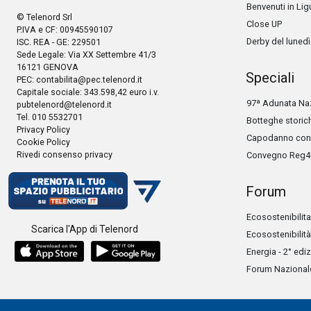
Benvenuti in Lig
© Telenord Srl
Close UP
P.IVA e CF: 00945590107
Derby del lunedì
ISC. REA - GE: 229501
Sede Legale: Via XX Settembre 41/3
16121 GENOVA
Speciali
PEC:
contabilita@pec.telenord.it
Capitale sociale: 343.598,42 euro i.v.
97ª Adunata Naz
pubtelenord@telenord.it
Tel. 010 5532701
Botteghe storic
Privacy Policy
Capodanno con 
Cookie Policy
Rivedi consenso privacy
Convegno Reg4
Forum
Ecosostenibilita
Scarica l'App di Telenord
Ecosostenibilità
Energia - 2° edi
Forum Nazionale 