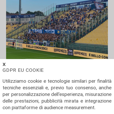
𝗫
Precampionato
GDPR EU COOKIE
Sampdoria, a Parma vittoria che da
fiducia: al 'Tardini' decidono
Utilizziamo cookie e tecnologie similari per finalità
Abildgaard e Lauritsen
tecniche essenziali e, previo tuo consenso, anche
per personalizzazione dell'esperienza, misurazione
09/08/2026
di Redazione Sport
delle prestazioni, pubblicità mirata e integrazione
con piattaforme di audience measurement.