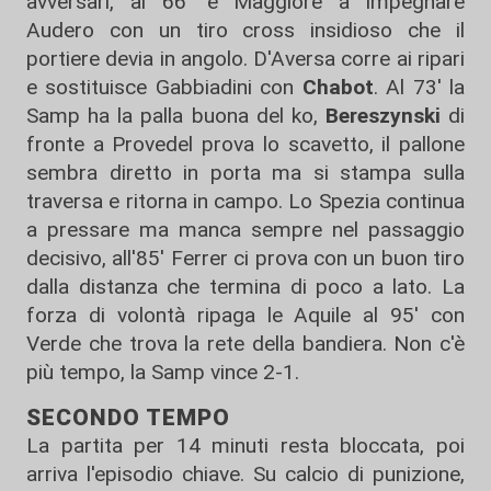
avversari, al 66' è Maggiore a impegnare
Audero con un tiro cross insidioso che il
portiere devia in angolo. D'Aversa corre ai ripari
e sostituisce Gabbiadini con
Chabot
. Al 73' la
Samp ha la palla buona del ko,
Bereszynski
di
fronte a Provedel prova lo scavetto, il pallone
sembra diretto in porta ma si stampa sulla
traversa e ritorna in campo. Lo Spezia continua
a pressare ma manca sempre nel passaggio
decisivo, all'85' Ferrer ci prova con un buon tiro
dalla distanza che termina di poco a lato. La
forza di volontà ripaga le Aquile al 95' con
Verde che trova la rete della bandiera. Non c'è
più tempo, la Samp vince 2-1.
SECONDO TEMPO
La partita per 14 minuti resta bloccata, poi
arriva l'episodio chiave. Su calcio di punizione,