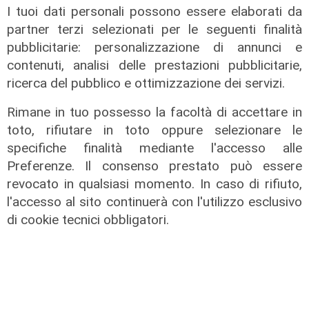
I tuoi dati personali possono essere elaborati da
partner terzi selezionati per le seguenti finalità
pubblicitarie: personalizzazione di annunci e
contenuti, analisi delle prestazioni pubblicitarie,
ricerca del pubblico e ottimizzazione dei servizi.
Rimane in tuo possesso la facoltà di accettare in
toto, rifiutare in toto oppure selezionare le
specifiche finalità mediante l'accesso alle
Preferenze. Il consenso prestato può essere
revocato in qualsiasi momento. In caso di rifiuto,
l'accesso al sito continuerà con l'utilizzo esclusivo
Calciomercato
di cookie tecnici obbligatori.
Sampdoria, porte girevoli: in arrivo
Vindahl, Ghidotti potrebbe salutare
09/08/2026
di Redazione Sport