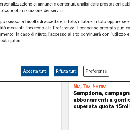
ri. Non mi pare stia andando
personalizzazione di annunci e contenuti, analisi delle prestazioni pubbl
blico e ottimizzazione dei servizi.
re, bandiera blucerchiata, a
possesso la facoltà di accettare in toto, rifiutare in toto oppure sele
alità mediante l'accesso alle Preferenze. Il consenso prestato può 
mento. In caso di rifiuto, l'accesso al sito continuerà con l'utilizzo e
ile integralmente sul sito
obbligatori.
e sulla Liguria seguiteci sul
Accetta tutti
Rifiuta tutti
Preferenze
e
e su
Facebook
.
Mia, Tua, Nostra
Sampdoria, campagn
abbonamenti a gonfie
superata quota 15mil