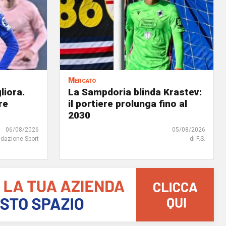
Mercato
liora.
La Sampdoria blinda Krastev:
re
il portiere prolunga fino al
2030
06/08/2026
05/08/2026
edazione Sport
di F.S.