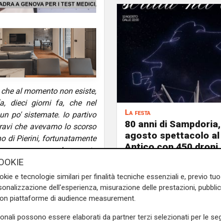
che al momento non esiste,
 dieci giorni fa, che nel
La festa
un po' sistemate. Io partivo
80 anni di Sampdoria, 
ù bravi che avevamo lo scorso
agosto spettacolo al
no di Pierini, fortunatamente
Antico con 450 droni
ovevamo pensare che questa
OOKIE
mo neanche questi giocatori
 sento di dire che a questa
okie e tecnologie similari per finalità tecniche essenziali e, previo t
lari per fare un campionato
onalizzazione dell'esperienza, misurazione delle prestazioni, pubblic
ueste parti... allora no. Ma
con piattaforme di audience measurement.
 avevi, bravi, che non erano
sonali possono essere elaborati da partner terzi selezionati per le seg