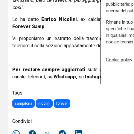
tantissimi, però ce l'avevi, in più aggiungere dei giocato
pubblicitarie: 
così".
ricerca del pub
Lo ha detto
Enrico Nicolini
, ex calciatore e allenato
Rimane in tuo 
Forever Samp
.
specifiche fin
in qualsiasi mo
Vi proponiamo un estratto della trasmissione, disponib
cookie tecnici 
telenord.it nella sezione appositamente dedicata.
Cookie policy
Per restare sempre aggiornati
sulle principali notizi
canale Telenord, su
Whatsapp,
su
Instagram
,
su
Youtub
Tags:
sampdoria
nicolini
forever
Condividi: