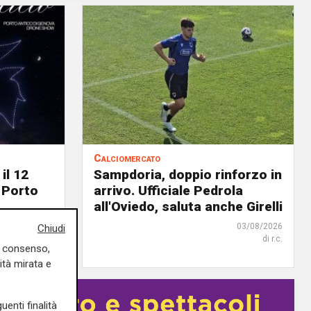
Calciomercato
il 12
Sampdoria, doppio rinforzo in
 Porto
arrivo. Ufficiale Pedrola
all'Oviedo, saluta anche Girelli
04/08/2026
03/08/2026
Chiudi
di Filippo Serio
di r.c.
uo consenso,
ità mirata e
uenti finalità