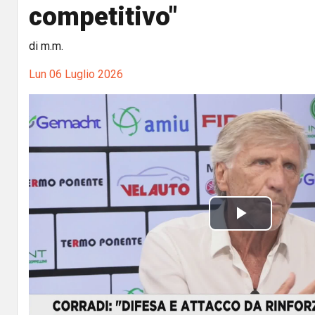
competitivo"
di m.m.
Lun 06 Luglio 2026
P
l
a