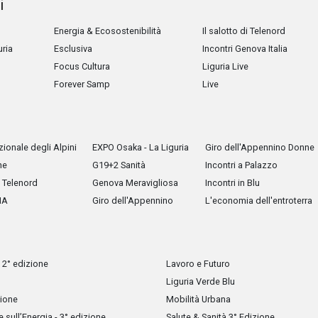
i
Energia & Ecosostenibilità
Il salotto di Telenord
uria
Esclusiva
Incontri Genova Italia
Focus Cultura
Liguria Live
Forever Samp
Live
ionale degli Alpini
EXPO Osaka - La Liguria
Giro dell'Appennino Donne
he
G19+2 Sanità
Incontri a Palazzo
Telenord
Genova Meravigliosa
Incontri in Blu
IA
Giro dell'Appennino
L'economia dell'entroterra
 2° edizione
Lavoro e Futuro
Liguria Verde Blu
zione
Mobilità Urbana
sull’Energia - 3° edizione
Salute & Sanità 3° Edizione