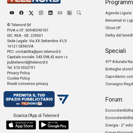
Programm
Agenda Liguria
Benvenuti in Lig
© Telenord Srl
Close UP
P.IVA e CF: 00945590107
Derby del lunedì
ISC. REA - GE: 229501
Sede Legale: Via XX Settembre 41/3
16121 GENOVA
Speciali
PEC:
contabilita@pec.telenord.it
Capitale sociale: 343.598,42 euro i.v.
97ª Adunata Naz
pubtelenord@telenord.it
Tel. 010 5532701
Botteghe storic
Privacy Policy
Capodanno con 
Cookie Policy
Rivedi consenso privacy
Convegno Reg4
Forum
Ecosostenibilita
Scarica l'App di Telenord
Ecosostenibilità
Energia - 2° edi
Forum Nazionale 