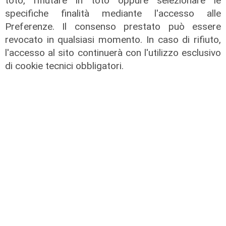
toto, rifiutare in toto oppure selezionare le
specifiche finalità mediante l'accesso alle
Preferenze. Il consenso prestato può essere
Calciomercato
revocato in qualsiasi momento. In caso di rifiuto,
l'accesso al sito continuerà con l'utilizzo esclusivo
Sampdoria, doppio rinforzo in arrivo.
di cookie tecnici obbligatori.
Ufficiale Pedrola all'Oviedo, saluta
anche Girelli
03/08/2026
di r.c.