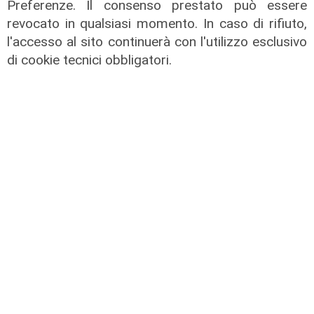
Preferenze. Il consenso prestato può essere
revocato in qualsiasi momento. In caso di rifiuto,
l'accesso al sito continuerà con l'utilizzo esclusivo
di cookie tecnici obbligatori.
Mia, Tua, Nostra
Sampdoria, campagna abbonamenti
a gonfie vele: superata quota
15mila rinnovi
03/08/2026
di F.S.