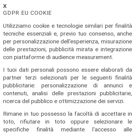
𝗫
GDPR EU COOKIE
Utilizziamo cookie e tecnologie similari per finalità
Calciomercato
tecniche essenziali e, previo tuo consenso, anche
Sampdoria, doppio rinforzo in arrivo.
per personalizzazione dell'esperienza, misurazione
Ufficiale Pedrola all'Oviedo, saluta
delle prestazioni, pubblicità mirata e integrazione
anche Girelli
con piattaforme di audience measurement.
03/08/2026
I tuoi dati personali possono essere elaborati da
di r.c.
partner terzi selezionati per le seguenti finalità
pubblicitarie: personalizzazione di annunci e
contenuti, analisi delle prestazioni pubblicitarie,
ricerca del pubblico e ottimizzazione dei servizi.
Rimane in tuo possesso la facoltà di accettare in
toto, rifiutare in toto oppure selezionare le
specifiche finalità mediante l'accesso alle