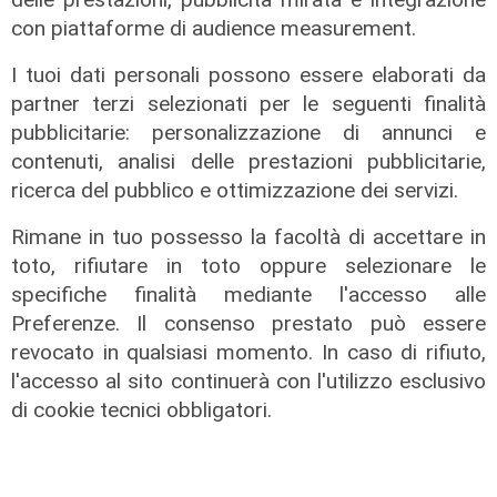
con piattaforme di audience measurement.
I tuoi dati personali possono essere elaborati da
partner terzi selezionati per le seguenti finalità
pubblicitarie: personalizzazione di annunci e
contenuti, analisi delle prestazioni pubblicitarie,
ricerca del pubblico e ottimizzazione dei servizi.
Rimane in tuo possesso la facoltà di accettare in
toto, rifiutare in toto oppure selezionare le
L'approfondimento
specifiche finalità mediante l'accesso alle
Parte dal ghetto la reazione contro
Preferenze. Il consenso prestato può essere
degrado e malavita. Tacchini
revocato in qualsiasi momento. In caso di rifiuto,
(Centro Est) a Telenord: "Disagio
l'accesso al sito continuerà con l'utilizzo esclusivo
sociale avanzato"
di cookie tecnici obbligatori.
07/08/2026