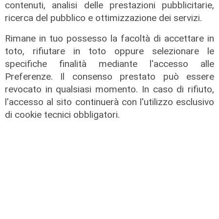
contenuti, analisi delle prestazioni pubblicitarie,
di r.c.
ricerca del pubblico e ottimizzazione dei servizi.
Rimane in tuo possesso la facoltà di accettare in
toto, rifiutare in toto oppure selezionare le
specifiche finalità mediante l'accesso alle
Preferenze. Il consenso prestato può essere
revocato in qualsiasi momento. In caso di rifiuto,
l'accesso al sito continuerà con l'utilizzo esclusivo
di cookie tecnici obbligatori.
La posizione
Agitazione aziende in subappalto
Amt: la situazione secondo il
vicepresidente Anav
06/08/2026