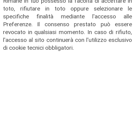
Rimane in tuo possesso la facoltà di accettare in
toto, rifiutare in toto oppure selezionare le
specifiche finalità mediante l'accesso alle
Preferenze. Il consenso prestato può essere
revocato in qualsiasi momento. In caso di rifiuto,
l'accesso al sito continuerà con l'utilizzo esclusivo
di cookie tecnici obbligatori.
Gli sviluppi
Ex Ilva: si rafforza l'ipotesi della
discesa in campo di una cordata
italiana
05/08/2026
di Claudio Baffico