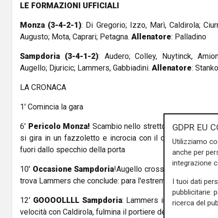
LE FORMAZIONI UFFICIALI
Monza (3-4-2-1)
: Di Gregorio; Izzo, Marì, Caldirola; Ciu
Augusto; Mota, Caprari; Petagna.
Allenatore
: Palladino
Sampdoria (3-4-1-2)
: Audero; Colley, Nuytinck, Amio
Augello; Djuricic; Lammers, Gabbiadini.
Allenatore
: Stank
LA CRONACA
1' Comincia la gara
6'
Pericolo Monza!
Scambio nello stretto, in area di rigo
GDPR EU C
si gira in un fazzoletto e incrocia con il destro: conclus
Utilizziamo co
fuori dallo specchio della porta
anche per pers
integrazione 
10'
Occasione Sampdoria
!Augello crossa dalla sinistra,
trova Lammers che conclude: para l'estremo difensore de
I tuoi dati per
pubblicitarie: 
12'
GOOOOLLLL Sampdoria
: Lammers imbuca per Gabbia
ricerca del pub
velocità con Caldirola, fulmina il portiere del Monza con un