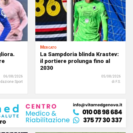
Mercato
liora.
La Sampdoria blinda Krastev:
re
il portiere prolunga fino al
2030
06/08/2026
05/08/2026
edazione Sport
di F.S.