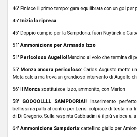
46' Finisce il primo tempo: gara equilibrata con un gol per 
45'
Inizia la ripresa
45' Doppio campio per la Sampdoria: fuori Nuytinck e Cui
51'
Ammonizione per Armando Izzo
51'
Pericoloso Augello!
Mancino al volo che termina di 
55'
Monza ancora pericoloso
: Carlos Augusto mette una
Mota calcia ma trova un grandioso intervento di Augello ch
56' Il
Monza
sostituisce Izzo, ammonito, con Marlon
58'
GOOOOLLLL SAMPDORIA!!
Inserimento perfett
bellissima palla al centro per Leris: colpisce di testa ma t
di Di Gregorio. Sulla respinta Gabbiadini è il più veloce e, 
64'
Ammonizione Sampdoria
: cartellino giallo per Amio