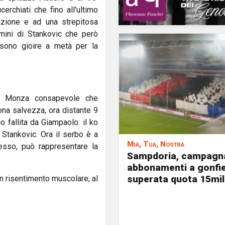
erchiati che fino all'ultimo
azione e ad una strepitosa
mini di Stankovic che però
sono gioire a metà per la
a Monza consapevole che
ona salvezza, ora distante 9
lo fallita da Giampaolo: il ko
a Stankovic. Ora il serbo è a
Mia, Tua, Nostra
tesso, può rappresentare la
Sampdoria, campagn
abbonamenti a gonfie
superata quota 15mil
n risentimento muscolare, al