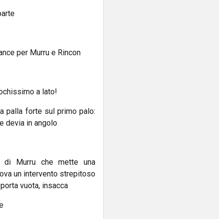
parte
sance per Murru e Rincon
pochissimo a lato!
 palla forte sul primo palo:
e devia in angolo
o di Murru che mette una
rova un intervento strepitoso
a porta vuota, insacca
ne