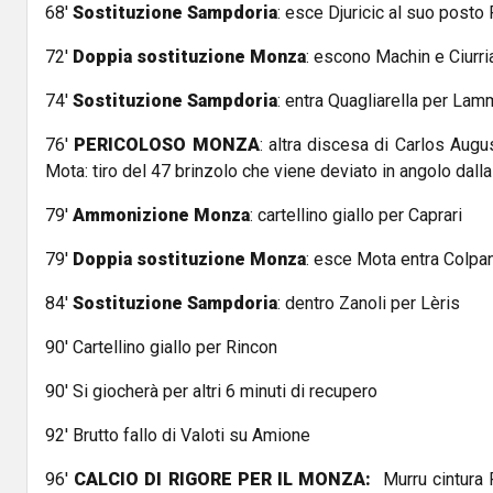
68'
Sostituzione Sampdoria
: esce Djuricic al suo posto
72'
Doppia sostituzione Monza
: escono Machin e Ciurria
74'
Sostituzione Sampdoria
: entra Quagliarella per La
76'
PERICOLOSO MONZA
: altra discesa di Carlos Aug
Mota: tiro del 47 brinzolo che viene deviato in angolo dall
79'
Ammonizione Monza
: cartellino giallo per Caprari
79'
Doppia sostituzione Monza
: esce Mota entra Colpani
84'
Sostituzione Sampdoria
: dentro Zanoli per Lèris
90' Cartellino giallo per Rincon
90' Si giocherà per altri 6 minuti di recupero
92' Brutto fallo di Valoti su Amione
96'
CALCIO DI RIGORE PER IL MONZA:
Murru cintura 