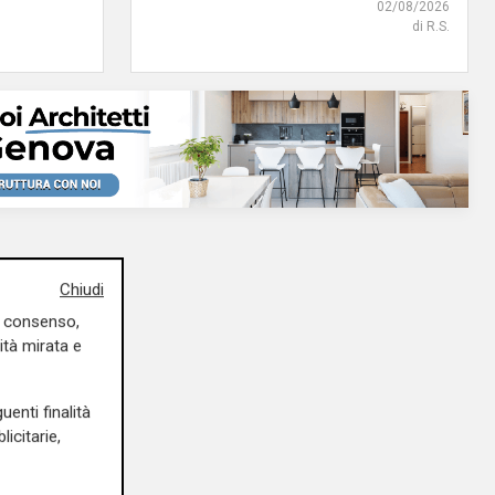
02/08/2026
di R.S.
Chiudi
uo consenso,
ità mirata e
uenti finalità
icitarie,