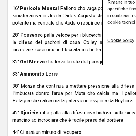
Rimane in tuo 
16'
Pericolo Monza!
Pallone che vaga pericolosamente ne
specifiche fin
in qualsiasi mo
sinistra arriva in vlocità Carlos Augusto che colpisce fort
cookie tecnici 
potente ma centrale che Audero respinge in angolo
28' Possesso palla veloce per i blucerchiati che ancora un
Cookie policy
la difesa dei padroni di casa. Colley si trova defilato
incrociare: cocnlusione bloccata, in due tempi, da Di Grego
32'
Gol Monza
che trova la rete del pareggio con Petagna
33'
Ammonito Leris
38' Monza che continua a mettere pressione alla difesa 
l'imbucata dentro l'area per Mota che calcia ma il pallo
Petagna che calcia ma la palla viene respinta da Nuytinck
42'
Djuricic
ruba palla alla difesa involandosi, sulla sinis
mancino ad incrociare che è facile presa del portiere
44' Ci sarà un minuto di recupero