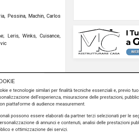
rria, Pessina, Machin, Carlos
ne; Leris, Winks, Cuisance,
ovic
re, tra Petagna e Caprari che
OOKIE
ione che sfila di pochissimo
okie e tecnologie similari per finalità tecniche essenziali e, previo t
onalizzazione dell'esperienza, misurazione delle prestazioni, pubblic
con piattaforme di audience measurement.
 Gabbiadini spizza di testa e
l Monza
sonali possono essere elaborati da partner terzi selezionati per le seg
personalizzazione di annunci e contenuti, analisi delle prestazioni pubbl
dini che, vinto il duello in
blico e ottimizzazione dei servizi.
 gran sinistro