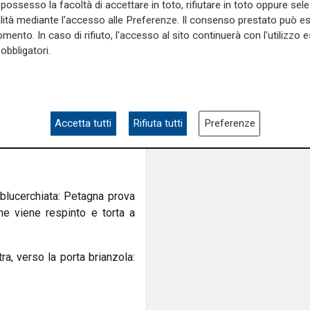
possesso la facoltà di accettare in toto, rifiutare in toto oppure sele
ll'area blucerchiata dove a
alità mediante l'accesso alle Preferenze. Il consenso prestato può 
mento. In caso di rifiuto, l'accesso al sito continuerà con l'utilizzo e
e con il mancino. Conclusione
obbligatori.
a volta mettono in difficoltà
 sulla sinistra e calcia ad
rio
Accetta tutti
Rifiuta tutti
Preferenze
 su assist di Carlos Augusto
blucerchiata: Petagna prova
ne viene respinto e torta a
tra, verso la porta brianzola: