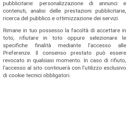
pubblicitarie: personalizzazione di annunci e
contenuti, analisi delle prestazioni pubblicitarie,
ricerca del pubblico e ottimizzazione dei servizi.
Rimane in tuo possesso la facoltà di accettare in
toto, rifiutare in toto oppure selezionare le
L'esclusiva
specifiche finalità mediante l'accesso alle
Vassallo (consigliere delega
Preferenze. Il consenso prestato può essere
Vallate) a Telenord: "Riapertura di
revocato in qualsiasi momento. In caso di rifiuto,
via Lepanto ottima notizia per
l'accesso al sito continuerà con l'utilizzo esclusivo
ridurre il traffico in Valpolcevera"
di cookie tecnici obbligatori.
07/08/2026