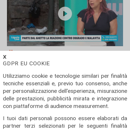
L'approfondimento
𝗫
Parte dal ghetto la reazione contro
GDPR EU COOKIE
degrado e malavita. Tacchini
(Centro Est) a Telenord: "Disagio
Utilizziamo cookie e tecnologie similari per finalità
sociale avanzato"
tecniche essenziali e, previo tuo consenso, anche
per personalizzazione dell'esperienza, misurazione
07/08/2026
delle prestazioni, pubblicità mirata e integrazione
con piattaforme di audience measurement.
I tuoi dati personali possono essere elaborati da
partner terzi selezionati per le seguenti finalità