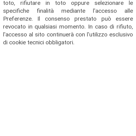
toto, rifiutare in toto oppure selezionare le
specifiche finalità mediante l'accesso alle
Preferenze. Il consenso prestato può essere
revocato in qualsiasi momento. In caso di rifiuto,
l'accesso al sito continuerà con l'utilizzo esclusivo
di cookie tecnici obbligatori.
L'approfondimento
Parte dal ghetto la reazione contro
degrado e malavita. Tacchini
(Centro Est) a Telenord: "Disagio
sociale avanzato"
07/08/2026