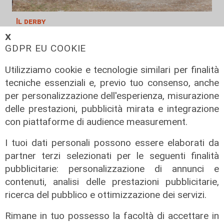
Il derby
Mignanego: il 28 agosto la partita
𝗫
GDPR EU COOKIE
dell'estate, preti e suore contro
sindaci e parlamentari
Utilizziamo cookie e tecnologie similari per finalità
08/08/2026
tecniche essenziali e, previo tuo consenso, anche
di Redazione
per personalizzazione dell'esperienza, misurazione
delle prestazioni, pubblicità mirata e integrazione
con piattaforme di audience measurement.
I tuoi dati personali possono essere elaborati da
partner terzi selezionati per le seguenti finalità
pubblicitarie: personalizzazione di annunci e
contenuti, analisi delle prestazioni pubblicitarie,
ricerca del pubblico e ottimizzazione dei servizi.
Rimane in tuo possesso la facoltà di accettare in