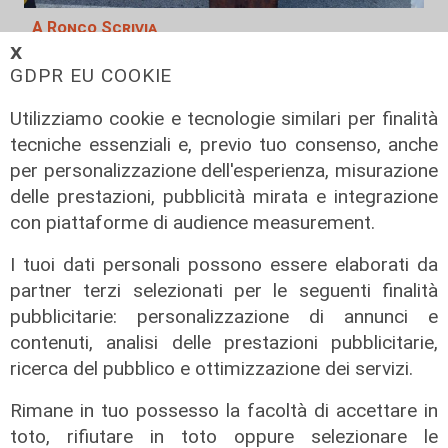
A Ronco Scrivia
𝗫
Borgo Fornari: la tradizione della
GDPR EU COOKIE
festa patronale, tre giorni di eventi
Utilizziamo cookie e tecnologie similari per finalità
09/08/2026
di Redazione
tecniche essenziali e, previo tuo consenso, anche
per personalizzazione dell'esperienza, misurazione
delle prestazioni, pubblicità mirata e integrazione
con piattaforme di audience measurement.
I tuoi dati personali possono essere elaborati da
partner terzi selezionati per le seguenti finalità
pubblicitarie: personalizzazione di annunci e
contenuti, analisi delle prestazioni pubblicitarie,
ricerca del pubblico e ottimizzazione dei servizi.
Rimane in tuo possesso la facoltà di accettare in
toto, rifiutare in toto oppure selezionare le