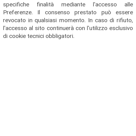
specifiche finalità mediante l'accesso alle
Preferenze. Il consenso prestato può essere
revocato in qualsiasi momento. In caso di rifiuto,
l'accesso al sito continuerà con l'utilizzo esclusivo
di cookie tecnici obbligatori.
Il rapporto
Scajola: "Io e Bucci? Al governatore
ho promesso che gli sarei stato
sempre vicino. Con il mio consiglio"
09/08/2026
di Redazione