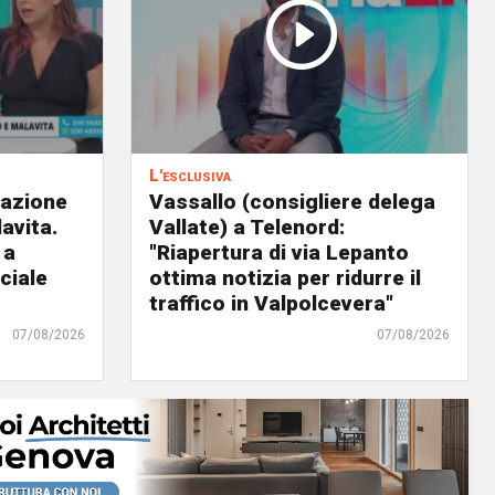
L'esclusiva
eazione
Vassallo (consigliere delega
avita.
Vallate) a Telenord:
 a
"Riapertura di via Lepanto
ciale
ottima notizia per ridurre il
traffico in Valpolcevera"
07/08/2026
07/08/2026