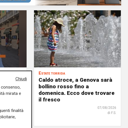
Estate torrida
Chiudi
o
Caldo atroce, a Genova sarà
bollino rosso fino a
uo consenso,
no, ma
domenica. Ecco dove trovare
ità mirata e
 chi
il fresco
07/08/2026
uenti finalità
di F.S.
07/08/2026
icitarie,