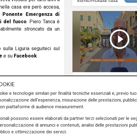
 nella casa era però accesa,
i Ponente Emergenza di
li del fuoco
. Piero Tanca è
babilmente stroncato da un
e sulla Liguria seguiteci sul
e
e su
Facebook
.
L'intervista
OOKIE
Pres. Ceraudo (Medi
Ponente): "Non
okie e tecnologie similari per finalità tecniche essenziali e, previo t
demonizziamo nessu
onalizzazione dell'esperienza, misurazione delle prestazioni, pubblic
tolleranza zero verso
con piattaforme di audience measurement.
porta degrado"
sonali possono essere elaborati da partner terzi selezionati per le seg
personalizzazione di annunci e contenuti, analisi delle prestazioni pubbl
blico e ottimizzazione dei servizi.