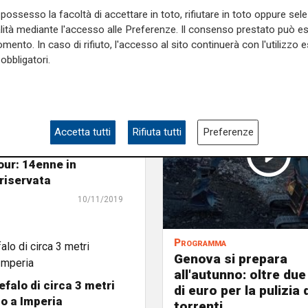
possesso la facoltà di accettare in toto, rifiutare in toto oppure sele
alità mediante l'accesso alle Preferenze. Il consenso prestato può 
mento. In caso di rifiuto, l'accesso al sito continuerà con l'utilizzo e
obbligatori.
Accetta tutti
Rifiuta tutti
Preferenze
i lancia dal tetto per
our: 14enne in
riservata
10/11/2019
Programma
Genova si prepara
all'autunno: oltre due
efalo di circa 3 metri
di euro per la pulizia d
o a Imperia
torrenti