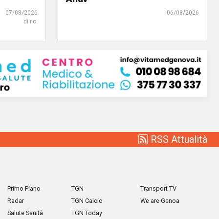
07/08/2026
06/08/2026
di r.c.
RSS Attualità
Primo Piano
TGN
Transport TV
Radar
TGN Calcio
We are Genoa
Salute Sanità
TGN Today