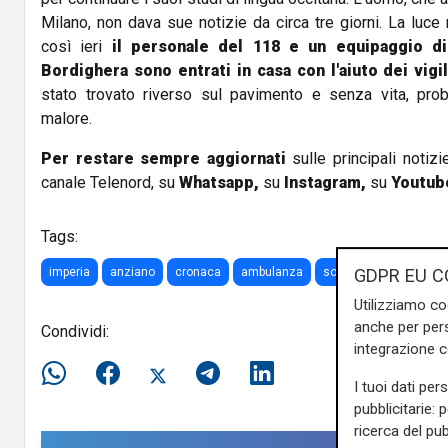
Milano, non dava sue notizie da circa tre giorni. La luce
così ieri
il personale del 118 e un equipaggio d
Bordighera sono entrati in casa con l'aiuto dei vigi
stato trovato riverso sul pavimento e senza vita, pro
malore.
Per restare sempre aggiornati
sulle principali notizi
canale Telenord, su
Whatsapp,
su
Instagram
,
su
Youtub
Tags:
imperia
anziano
cronaca
ambulanza
soccorsi
GDPR EU C
Utilizziamo co
anche per pers
Condividi:
integrazione 
I tuoi dati per
pubblicitarie: 
ricerca del pub