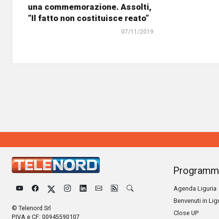
una commemorazione. Assolti,
“Il fatto non costituisce reato”
07/11/2019
Programm
Agenda Liguria
Benvenuti in Lig
© Telenord Srl
Close UP
P.IVA e CF: 00945590107