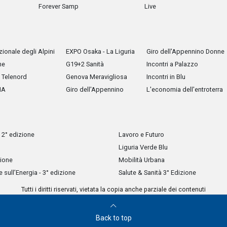
Forever Samp
Live
ionale degli Alpini
EXPO Osaka - La Liguria
Giro dell'Appennino Donne
he
G19+2 Sanità
Incontri a Palazzo
Telenord
Genova Meravigliosa
Incontri in Blu
IA
Giro dell'Appennino
L'economia dell'entroterra
 2° edizione
Lavoro e Futuro
Liguria Verde Blu
zione
Mobilità Urbana
sull’Energia - 3° edizione
Salute & Sanità 3° Edizione
Tutti i diritti riservati, vietata la copia anche parziale dei contenuti
Back to top