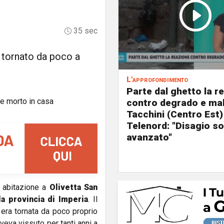
35 sec
 tornato da poco a
L'approfondimento
Parte dal ghetto la r
contro degrado e mal
Tacchini (Centro Est)
Telenord: "Disagio so
avanzato"
a abitazione a
Olivetta San
la provincia di Imperia
. Il
 era tornata da poco proprio
aveva vissuto per tanti anni a