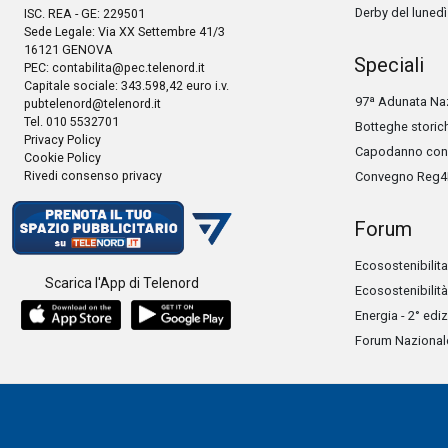
Derby del lunedì
ISC. REA - GE: 229501
Sede Legale: Via XX Settembre 41/3
16121 GENOVA
Speciali
PEC:
contabilita@pec.telenord.it
Capitale sociale: 343.598,42 euro i.v.
97ª Adunata Naz
pubtelenord@telenord.it
Tel. 010 5532701
Botteghe storic
Privacy Policy
Capodanno con 
Cookie Policy
Rivedi consenso privacy
Convegno Reg4
Forum
Ecosostenibilita
Scarica l'App di Telenord
Ecosostenibilità
Energia - 2° edi
Forum Nazionale 