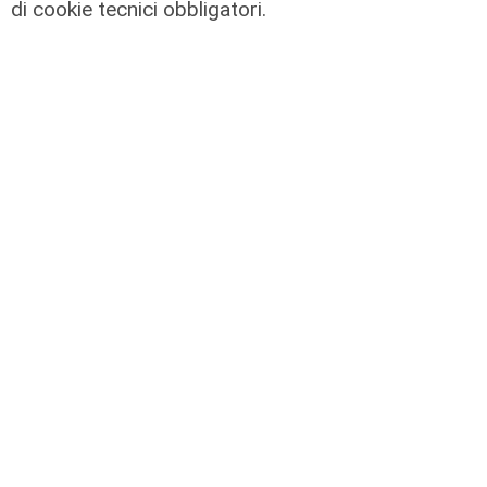
di cookie tecnici obbligatori.
L'esclusiva
Vassallo (consigliere delega
Vallate) a Telenord: "Riapertura di
via Lepanto ottima notizia per
ridurre il traffico in Valpolcevera"
07/08/2026