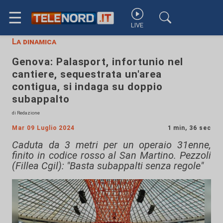
☰
LIVE
La dinamica
Genova: Palasport, infortunio nel
cantiere, sequestrata un'area
contigua, si indaga su doppio
subappalto
di Redazione
Mar 09 Luglio 2024
1 min, 36 sec
Caduta da 3 metri per un operaio 31enne,
finito in codice rosso al San Martino. Pezzoli
(Fillea Cgil): "Basta subappalti senza regole"