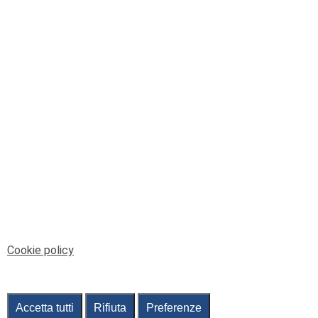
© Telenord Srl
P.IVA e CF: 00945590107 - ISC. REA - GE: 229501
Sede Legale: Via XX Settembre 41/3, 16121 GENOVA
PEC: contabilita@pec.telenord.it
Capitale sociale: 343.598,42 euro i.v.
Tutti i diritti riservati, vietata la copia anche parziale
dei contenuti
pubtelenord@telenord.it
Tel. 010 55 32 701
Informativa della privacy
|
Gestisci consenso
Cookie policy
Accetta tutti
Rifiuta
Preferenze