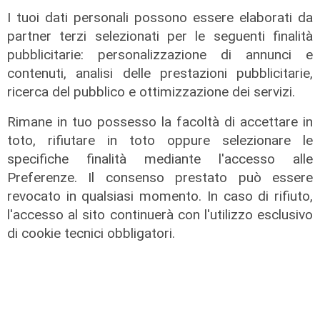
I tuoi dati personali possono essere elaborati da
Rinnovo
partner terzi selezionati per le seguenti finalità
"Non siamo solo organizzatori di
pubblicitarie: personalizzazione di annunci e
eventi": i CIV di Genova chiedono
contenuti, analisi delle prestazioni pubblicitarie,
più spazio nelle scelte per la città
ricerca del pubblico e ottimizzazione dei servizi.
06/08/2026
Rimane in tuo possesso la facoltà di accettare in
di F.S.
toto, rifiutare in toto oppure selezionare le
specifiche finalità mediante l'accesso alle
Preferenze. Il consenso prestato può essere
revocato in qualsiasi momento. In caso di rifiuto,
l'accesso al sito continuerà con l'utilizzo esclusivo
di cookie tecnici obbligatori.