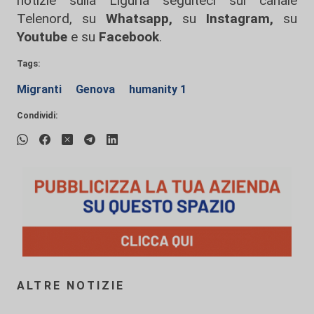
notizie sulla Liguria seguiteci sul canale
Telenord, su
Whatsapp,
su
Instagram
,
su
Youtube
e su
Facebook
.
Tags:
Migranti
Genova
humanity 1
Condividi:
ALTRE NOTIZIE