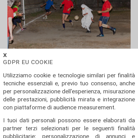
𝗫
GDPR EU COOKIE
Il derby
Utilizziamo cookie e tecnologie similari per finalità
Mignanego: il 28 agosto la partita
tecniche essenziali e, previo tuo consenso, anche
dell'estate, preti e suore contro
per personalizzazione dell'esperienza, misurazione
sindaci e parlamentari
delle prestazioni, pubblicità mirata e integrazione
08/08/2026
con piattaforme di audience measurement.
di Redazione
I tuoi dati personali possono essere elaborati da
partner terzi selezionati per le seguenti finalità
pubblicitarie: personalizzazione di annunci e