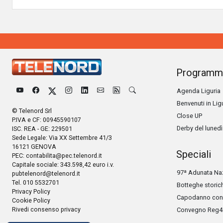
Programm
Agenda Liguria
Benvenuti in Lig
© Telenord Srl
Close UP
P.IVA e CF: 00945590107
Derby del lunedì
ISC. REA - GE: 229501
Sede Legale: Via XX Settembre 41/3
16121 GENOVA
Speciali
PEC:
contabilita@pec.telenord.it
Capitale sociale: 343.598,42 euro i.v.
97ª Adunata Naz
pubtelenord@telenord.it
Tel. 010 5532701
Botteghe storic
Privacy Policy
Capodanno con 
Cookie Policy
Rivedi consenso privacy
Convegno Reg4