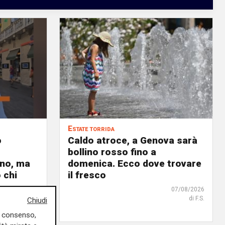
Estate torrida
o
Caldo atroce, a Genova sarà
bollino rosso fino a
no, ma
domenica. Ecco dove trovare
 chi
il fresco
07/08/2026
di F.S.
Chiudi
07/08/2026
uo consenso,