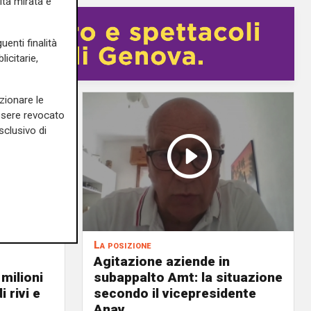
ità mirata e
uenti finalità
icitarie,
zionare le
essere revocato
sclusivo di
La posizione
Agitazione aziende in
 milioni
subappalto Amt: la situazione
i rivi e
secondo il vicepresidente
Anav