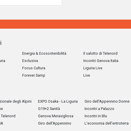
i
Energia & Ecosostenibilità
Il salotto di Telenord
uria
Esclusiva
Incontri Genova Italia
Focus Cultura
Liguria Live
Forever Samp
Live
ionale degli Alpini
EXPO Osaka - La Liguria
Giro dell'Appennino Donne
he
G19+2 Sanità
Incontri a Palazzo
Telenord
Genova Meravigliosa
Incontri in Blu
IA
Giro dell'Appennino
L'economia dell'entroterra