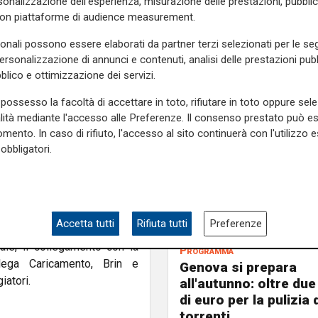
onalizzazione dell'esperienza, misurazione delle prestazioni, pubblic
con piattaforme di audience measurement.
sonali possono essere elaborati da partner terzi selezionati per le seg
personalizzazione di annunci e contenuti, analisi delle prestazioni pubbl
avori in sicurezza, la metro
blico e ottimizzazione dei servizi.
da Brin verso Brignole e alle
possesso la facoltà di accettare in toto, rifiutare in toto oppure sele
alità mediante l'accesso alle Preferenze. Il consenso prestato può 
mento. In caso di rifiuto, l'accesso al sito continuerà con l'utilizzo e
obbligatori.
e di completare i lavori in
n movimento. Un intervento
o metropolitano.
Accetta tutti
Rifiuta tutti
Preferenze
ale, il collegamento con la
Programma
lega Caricamento, Brin e
Genova si prepara
iatori.
all'autunno: oltre due
di euro per la pulizia d
torrenti