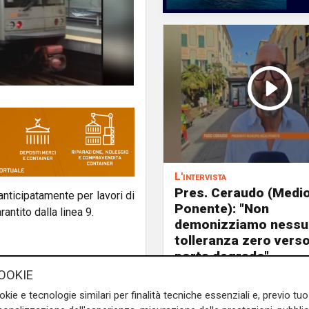
L'intervista
Pres. Ceraudo (Medi
anticipatamente per lavori di
Ponente): "Non
antito dalla linea 9.
demonizziamo nessu
tolleranza zero verso
porta degrado"
 gennaio, la metropolitana di
OOKIE
le. Le attività includono la
okie e tecnologie similari per finalità tecniche essenziali e, previo t
iario e della linea aerea per