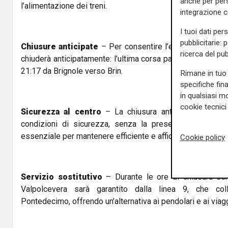
anche per pers
l’alimentazione dei treni.
integrazione 
I tuoi dati per
pubblicitarie: 
Chiusure anticipate
– Per consentire l’esecuzione dei l
ricerca del pub
chiuderà anticipatamente: l’ultima corsa partirà alle 21:10 
21:17 da Brignole verso Brin.
Rimane in tuo 
specifiche fin
in qualsiasi mo
cookie tecnici 
Sicurezza al centro
– La chiusura anticipata permett
condizioni di sicurezza, senza la presenza di treni i
essenziale per mantenere efficiente e affidabile il servizi
Cookie policy
Servizio sostitutivo
– Durante le ore di chiusura ser
Valpolcevera sarà garantito dalla linea 9, che col
Pontedecimo, offrendo un’alternativa ai pendolari e ai viagg