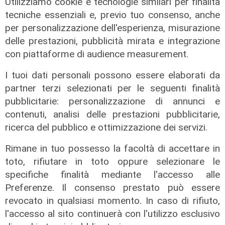
Utilizziamo cookie e tecnologie similari per finalità
ho promesso che gli sarei stato
tecniche essenziali e, previo tuo consenso, anche
sempre vicino. Con il mio consiglio"
per personalizzazione dell'esperienza, misurazione
09/08/2026
delle prestazioni, pubblicità mirata e integrazione
di Redazione
con piattaforme di audience measurement.
I tuoi dati personali possono essere elaborati da
partner terzi selezionati per le seguenti finalità
pubblicitarie: personalizzazione di annunci e
contenuti, analisi delle prestazioni pubblicitarie,
ricerca del pubblico e ottimizzazione dei servizi.
Rimane in tuo possesso la facoltà di accettare in
toto, rifiutare in toto oppure selezionare le
specifiche finalità mediante l'accesso alle
Le dichiarazioni
Preferenze. Il consenso prestato può essere
Sicurezza a Genova: il SIAP auspica
revocato in qualsiasi momento. In caso di rifiuto,
che l’incontro tra il Ministro
l'accesso al sito continuerà con l'utilizzo esclusivo
Piantedosi e la Sindaca Salis riporti