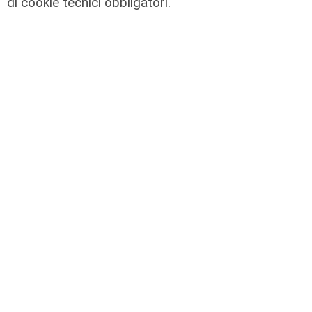
di cookie tecnici obbligatori.
il tema nell’alveo corretto dei Patti
per la
08/08/2026
di Redazione