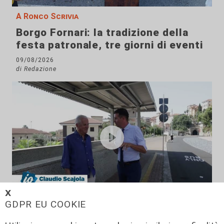
A Ronco Scrivia
Borgo Fornari: la tradizione della
festa patronale, tre giorni di eventi
09/08/2026
di Redazione
𝗫
GDPR EU COOKIE
Il rapporto
Scajola: "Io e Bucci? Al governatore