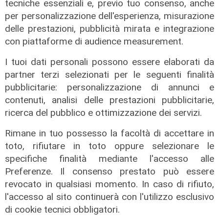
tecniche essenziali e, previo tuo consenso, anche
per personalizzazione dell'esperienza, misurazione
delle prestazioni, pubblicità mirata e integrazione
con piattaforme di audience measurement.
I tuoi dati personali possono essere elaborati da
partner terzi selezionati per le seguenti finalità
pubblicitarie: personalizzazione di annunci e
contenuti, analisi delle prestazioni pubblicitarie,
ricerca del pubblico e ottimizzazione dei servizi.
Il miracolo
Rimane in tuo possesso la facoltà di accettare in
Incidente a Catanzaro, è fuori
toto, rifiutare in toto oppure selezionare le
pericolo la bimba ricoverata al
specifiche finalità mediante l'accesso alle
Gaslini: "Nessun danno neurologico
Preferenze. Il consenso prestato può essere
né motorio"
revocato in qualsiasi momento. In caso di rifiuto,
03/08/2026
l'accesso al sito continuerà con l'utilizzo esclusivo
di Filippo Serio
di cookie tecnici obbligatori.