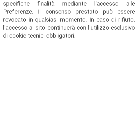
specifiche finalità mediante l'accesso alle
Preferenze. Il consenso prestato può essere
Nicola Carlone, Com. Gen.
revocato in qualsiasi momento. In caso di rifiuto,
Capitanerie di Porto
l'accesso al sito continuerà con l'utilizzo esclusivo
di cookie tecnici obbligatori.
31/01/2025
di Redazione
Alessio Piana, Ass. Sviluppo
Economico Regione Liguria