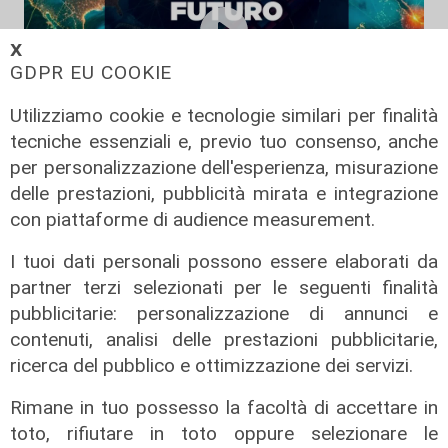
𝗫
GDPR EU COOKIE
Utilizziamo cookie e tecnologie similari per finalità
tecniche essenziali e, previo tuo consenso, anche
Giorgia Boi, Presidente Propeller
per personalizzazione dell'esperienza, misurazione
Club Port of Genoa
delle prestazioni, pubblicità mirata e integrazione
con piattaforme di audience measurement.
31/01/2025
di Redazione
I tuoi dati personali possono essere elaborati da
partner terzi selezionati per le seguenti finalità
pubblicitarie: personalizzazione di annunci e
contenuti, analisi delle prestazioni pubblicitarie,
ricerca del pubblico e ottimizzazione dei servizi.
Rimane in tuo possesso la facoltà di accettare in
toto, rifiutare in toto oppure selezionare le