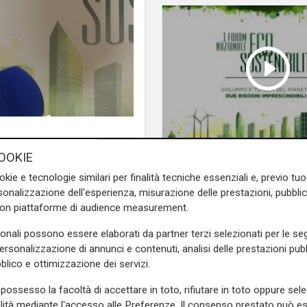
SESSIONE 13 Recuper
OOKIE
territori nella legalita
okie e tecnologie similari per finalità tecniche essenziali e, previo t
onalizzazione dell'esperienza, misurazione delle prestazioni, pubblic
con piattaforme di audience measurement.
sonali possono essere elaborati da partner terzi selezionati per le seg
personalizzazione di annunci e contenuti, analisi delle prestazioni pubbl
blico e ottimizzazione dei servizi.
possesso la facoltà di accettare in toto, rifiutare in toto oppure sele
microfoni di Telenord durante
alità mediante l'accesso alle Preferenze. Il consenso prestato può 