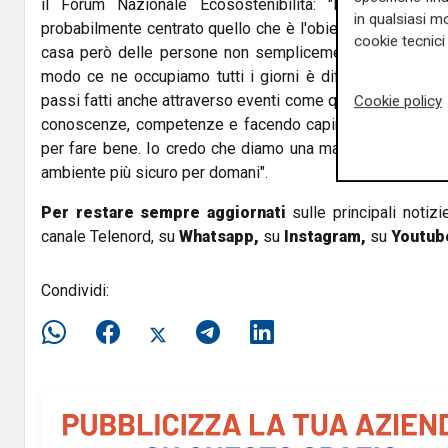
il Forum Nazionale Ecosostenibilità: "Il Forum nell
in qualsiasi mo
probabilmente centrato quello che è l'obiettivo non quello 
cookie tecnici 
casa però delle persone non semplicemente tra noi addet
modo ce ne occupiamo tutti i giorni è difficile tradurla n
passi fatti anche attraverso eventi come questo, riuscend
Cookie policy
conoscenze, competenze e facendo capire che ci sono l
per fare bene. Io credo che diamo una mano a tutti anche
ambiente più sicuro per domani".
Per restare sempre aggiornati
sulle principali notizi
canale Telenord, su
Whatsapp,
su
Instagram
,
su
Youtub
Condividi: