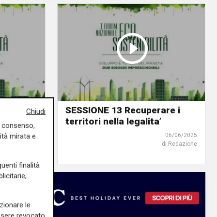
are i
SESSIONE 13 Recuperare i
Chiudi
’
territori nella legalita’
uo consenso,
ità mirata e
06/06/2025
06/06/2025
di Redazione
di Redazione
uenti finalità
icitarie,
zionare le
essere revocato