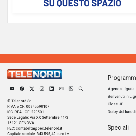
Programm
Agenda Liguria
Benvenuti in Lig
© Telenord Srl
Close UP
P.IVA e CF: 00945590107
Derby del lunedì
ISC. REA - GE: 229501
Sede Legale: Via XX Settembre 41/3
16121 GENOVA
Speciali
PEC:
contabilita@pec.telenord.it
Capitale sociale: 343.598,42 euro i.v.