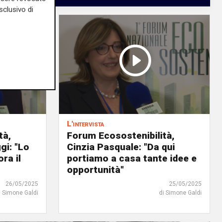
sclusivo di
L'intervista
tà,
Forum Ecosostenibilità,
gi: "Lo
Cinzia Pasquale: "Da qui
ra il
portiamo a casa tante idee e
opportunità"
26/05/2025
25/05/2025
i Simone Galdi
di Simone Galdi