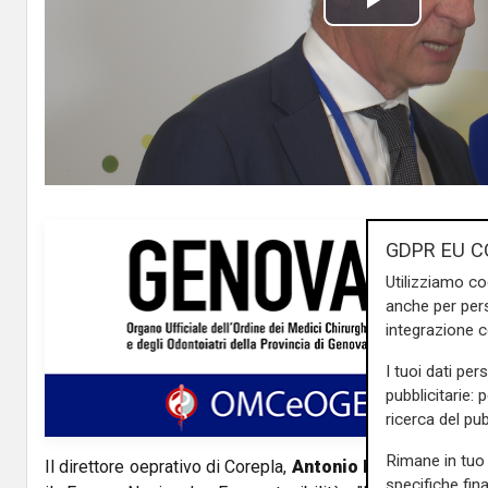
P
l
a
y
V
GDPR EU C
i
Utilizziamo co
anche per pers
d
integrazione 
e
I tuoi dati per
pubblicitarie: 
o
ricerca del pub
Rimane in tuo 
Il direttore oeprativo di Corepla,
Antonio Protopapa
, ai 
specifiche fin