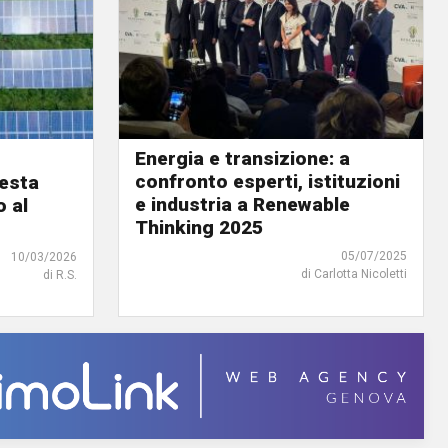
Energia e transizione: a
confronto esperti, istituzioni
resta
e industria a Renewable
o al
Thinking 2025
05/07/2025
10/03/2026
di Carlotta Nicoletti
di R.S.